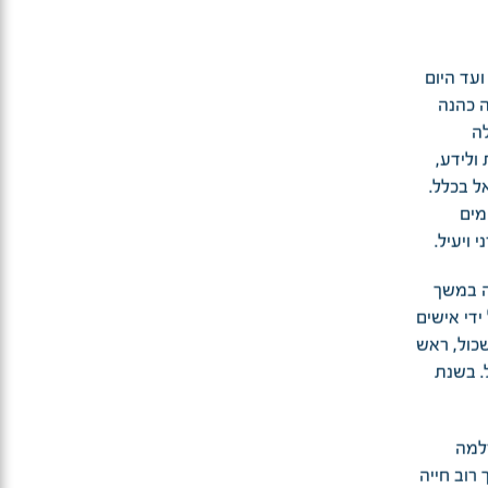
עד היום
ה כהנה
שך למעלה
ולידע,
ל בכלל.
מים
ויעיל.
זה במשך
די אישים
כול, ראש
. בשנת
זלמה
רוב חייה