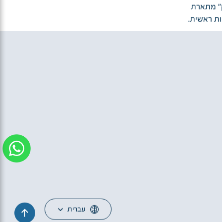
ק" מתארת
ות ראשית.
עברית