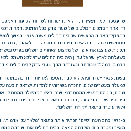
שוועסטר זלמה מאייר הניחה את היסודות לשירות הסיעוד האמפטי ו
זהו אחד הסמלים הבולטים של שערי צדק בכל הזמנים. האחות זלמ
בתפקיד האחות הראשית של בית החולים משנת 1916 ובמ
מחמישים שנה הייתה אישה מיוחדת זו דוגמה חיה לאהבה, למסירות 
תכונות שעיצבו את אופיו של מקצוע האחות בירושלים בפרט ובישרא
כשעלתה לארץ ישראל עדיין היה בית החולים שרוי ללא חשמל וללא 
זורמים. במהלך עבודתה ובעזרתה הפך שערי צדק לבית חולים מודרני 
בשנת 1936 ייסדה וניהלה את בית הספר לאחיות והדריכה במוסד 
למעלה מעשרים שנים. ההכרה בשירותיה למדינת ישראל הובעה על י
שונים, ביניהם הנשיא המנוח זלמן שזר, ראש הממשלה המנוח לוי אש
עירית ירושלים טדי קולק, הרבנים הראשיים וידידים רבים ברחבי תבל
1974 עוטרה בתואר "יקירת ירושלים".
ב-1975 כתב העת "טיים" הכתיר אותה בתואר "מלאך עלי אדמות". 
מאייר נפטרה ביום הולדתה המאה, בבית החולים אותו שירתה במשך 