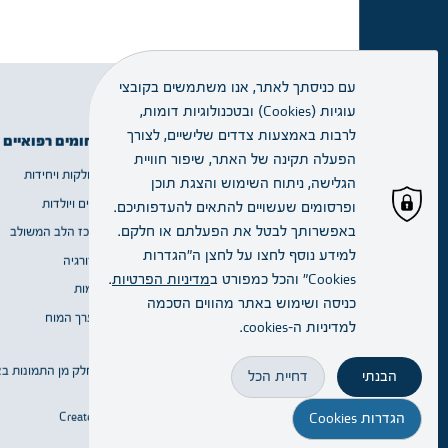
עם כניסתך לאתר, אנו משתמשים בקובצי
עוגיות (Cookies) ובטכנולוגיות דומות,
זימון תור
לרבות באמצעות צדדים שלישיים, לצורך
תחומים רפואיים
מידע שימושי
הפעלה תקינה של האתר, שיפור חוויית
מחלקות ויחידות
אודות
הגלישה, ניתוח השימוש והצגת תוכן
מחלקות
נשים ויולדות
שירות ומידע
ויחידות
ופרסומים שעשויים להתאים להעדפותיכם.
באפשרותך לבטל את הפעלתם או חלקם.
מרכז הלב המשולב
דרושים
למידע נוסף לחצו על לחצן ה"הגדרות
כירורגיה
הסדרי בחירה
הרופא.ה
Cookies" והכל כמפורט ב
מדיניות הפרטיות
.
דימות
Blogs
שלי
כניסה ושימוש באתר מהווים הסכמה
מערך המוח
למדיניות ה–cookies.
הגעה
כל הזכויות שמורות © 2023 | חלק מן התמונות באדיבות יגאל סלבין
והתמצאות
הבנתי
דחיית הכל
Created By:
הגדרות Cookies
נגישות