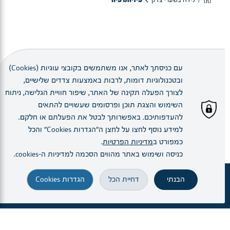
לידה בשערי צדק
פיזיותרפיה
עם כניסתך לאתר, אנו משתמשים בקובצי עוגיות (Cookies)
כל יום בצהריים היולדות מוזמנות להדרכה קבוצתית על ידי
ובטכנולוגיות דומות, לרבות באמצעות צדדים שלישיים,
פיזיותרפיסטית מומחית של תרגילים לחיזוק שרירי רצפת
לצורך הפעלה תקינה של האתר, שיפור חוויית הגלישה, ניתוח
האגן, החשובים ליציבה ולשמירה על בריאות האיברים
השימוש והצגת תוכן ופרסומים שעשויים להתאים
הפנימיים (ביניהם הרחם). חשוב לחזק את השרירים האלה
להעדפותיכם. באפשרותך לבטל את הפעלתם או חלקם.
למידע נוסף לחצו על לחצן ה"הגדרות Cookies" והכל
כל הזמן ובמיוחד סביב הלידה, מאחר שבמהלך ההיריון
כמפורט ב
מדיניות הפרטיות
.
והלידה השרירים הללו נמתחים ונחלשים וגובר הסיכון
כניסה ושימוש באתר מהווים הסכמה למדיניות ה–cookies.
לפגיעה בהם. תרגילים לחיזוק שרירי רצפת האגן ניתן לבצע
בדרך כלל כבר בשעות שאחרי הלידה והפיזיותרפיסטית
הבנתי
דחיית הכל
הגדרות Cookies
שלנו תשמח לענות על כל שאלה בנושא.
זימון תור
מחלקות ויחידות
הרופא.ה שלי
הגעה והתמצאות
חיפוש