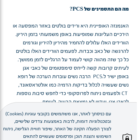
?
PCS
מה הם התסמינים של
האנמנזה האופיינית היא ורידים בולטים באזור המפסעה או
הירכיים העליונות שמופיעות באופן משמעותי בזמן היריון.
הוורידים האלו עלולים להחמיר מהיריון להיריון וגורמים
להרגשה של כאב וכבדות. לפעמים הוורידים האלו בולטים
כל כך שזה מהווה קושי לעמוד על הרגליים לזמן ממושך.
לעיתים קרובות קשה לייחס סימפטומים של כאבי אגן
באופן ישיר ל.PCS הרבה נשים עוברות הערכה של רופא
נשים שעשויה לכלול בדיקות הדמיה כמו אולטראסאונד,
CT ולפעמים ניתוח לפרוסקופי כדי לחפש סיבות נוספות
לכאבי אגן. ועדיין לא נמצאת הבעיה. לעומת
זאת PCS עשוי להיות מאובחן כראוי.
עם כניסתך לאתר, אנו משתמשים בקובצי עוגיות (Cookies)
ובטכנולוגיות דומות, לרבות באמצעות צדדים שלישיים,
?
PCS
איך מאבחנים
לצורך הפעלה תקינה של האתר, שיפור חוויית הגלישה, ניתוח
השימוש והצגת תוכן ופרסומים שעשויים להתאים