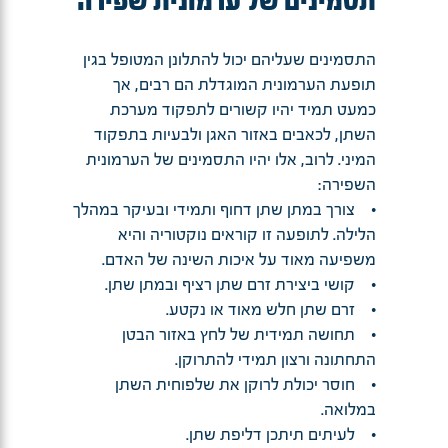
תסמינים של ערמונית שפירה
התסמינים שעליהם יכול להתלונן המטופל בגין
תופעת הערמונית המוגדלת הם רבים, אך
כמעט תמיד יהיו קשורים לתפקוד מערכת
השתן, לכאבים באזור האגן ולבעיות בתפקוד
המיני. לרוב, אלו יהיו התסמינים של הערמונית
השפירה:
• צורך במתן שתן דחוף ותמידי ובעיקר במהלך
הלילה. לתופעה זו קוראים נוקטוריה והיא
משפיעה מאוד על איכות השינה של האדם.
• קושי ביצירת זרם שתן רציף ובמתן שתן.
• זרם שתן חלש מאוד או נקטע.
• תחושה תמידית של לחץ באזור הבטן
התחתונה ורצון תמידי להתרוקן.
• חוסר יכולת לרוקן את שלפוחית השתן
במלואה.
• לעיתים תיתכן דליפת שתן.