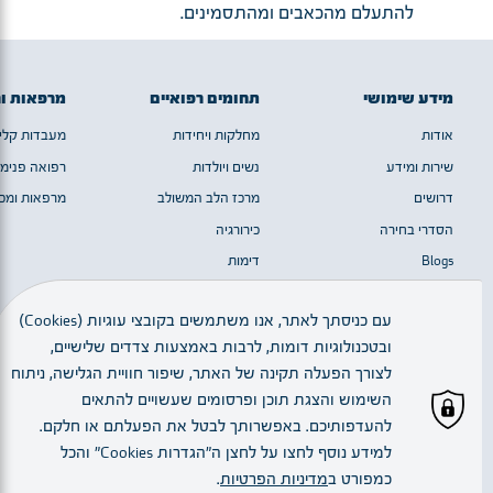
להתעלם מהכאבים ומהתסמינים.
מידע שימושי
תחומים רפואיים
מרפאות ו
אודות
מחלקות ויחידות
מעבדות קלינ
שירות ומידע
נשים ויולדות
רפואה פנימי
דרושים
מרכז הלב המשולב
מרפאות ומכו
הסדרי בחירה
כירורגיה
Blogs
דימות
מערך המוח
עם כניסתך לאתר, אנו משתמשים בקובצי עוגיות (Cookies)
ובטכנולוגיות דומות, לרבות באמצעות צדדים שלישיים,
כל הזכויות שמורות © 2023 | חלק מן התמונות באדיבות יגאל סלבין
לצורך הפעלה תקינה של האתר, שיפור חוויית הגלישה, ניתוח
השימוש והצגת תוכן ופרסומים שעשויים להתאים
להעדפותיכם. באפשרותך לבטל את הפעלתם או חלקם.
עברית
למידע נוסף לחצו על לחצן ה"הגדרות Cookies" והכל
כמפורט ב
מדיניות הפרטיות
.