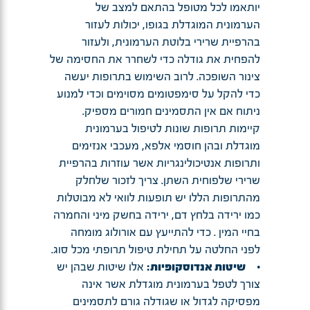
יותאמו לכל מטופל בהתאם למצב של
הערמונית המוגדלת בגופו, יכולות לעזור
בהרפיית שרירי בלוטת הערמונית, ולעזור
להפחית את גודלה כדי לשחרר את החסימה של
צינור השופכה. לרוב השימוש בתרופות יעשה
כדי להקל על סימפטומים מסוימים וכדי למנוע
ניתוח אם אין התסמינים חמורים מספיק.
קיימות תרופות שונות לטיפול בערמונית
מוגדלת ובהן חוסמי אלפא, מעכבי אנזימים
ותרופות אנטיכולינגריות אשר עוזרות בהרפיית
שרירי שלפוחית השתן. צריך לזכור שלחלק
מהתרופות הללו יש תופעות לוואי לא מבוטלות
כמו ירידה בלחץ דם, ירידה בחשק מיני והחמרה
בחיי המין . כדי להתייעץ עם אורולוג מומחה
לפני החלטה על תחילת טיפול תרופתי מכל סוג.
•
שיטות אנדוסקופיות:
אלו שיטות שבהן יש
צורך לטפל בערמונית מוגדלת אשר אינה
מפסיקה לגדול או שגודלה גורם לתסמינים