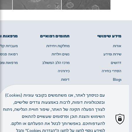
מידע שימושי
תחומים רפואיים
מרפאות ו
אודות
מחלקות ויחידות
מעבדות קלינ
שירות ומידע
נשים ויולדות
רפואה פנימי
דרושים
מרכז הלב המשולב
מרפאות ומכו
הסדרי בחירה
כירורגיה
Blogs
דימות
מערך המוח
עם כניסתך לאתר, אנו משתמשים בקובצי עוגיות (Cookies)
ובטכנולוגיות דומות, לרבות באמצעות צדדים שלישיים,
כל הזכויות שמורות © 2023 | חלק מן התמונות באדיבות יגאל סלבין
לצורך הפעלה תקינה של האתר, שיפור חוויית הגלישה, ניתוח
השימוש והצגת תוכן ופרסומים שעשויים להתאים
להעדפותיכם. באפשרותך לבטל את הפעלתם או חלקם.
עברית
למידע נוסף לחצו על לחצן ה"הגדרות Cookies" והכל