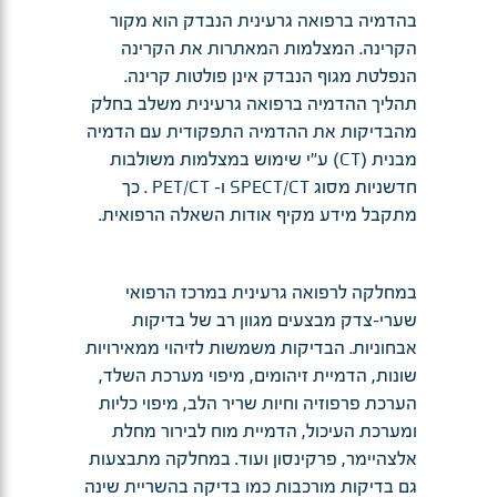
בהדמיה ברפואה גרעינית הנבדק הוא מקור
הקרינה. המצלמות המאתרות את הקרינה
הנפלטת מגוף הנבדק אינן פולטות קרינה.
תהליך ההדמיה ברפואה גרעינית משלב בחלק
מהבדיקות את ההדמיה התפקודית עם הדמיה
מבנית (CT) ע"י שימוש במצלמות משולבות
חדשניות מסוג SPECT/CT ו- PET/CT . כך
מתקבל מידע מקיף אודות השאלה הרפואית.
במחלקה לרפואה גרעינית במרכז הרפואי
שערי-צדק מבצעים מגוון רב של בדיקות
אבחוניות. הבדיקות משמשות לזיהוי ממאירויות
שונות, הדמיית זיהומים, מיפוי מערכת השלד,
הערכת פרפוזיה וחיות שריר הלב, מיפוי כליות
ומערכת העיכול, הדמיית מוח לבירור מחלת
אלצהיימר, פרקינסון ועוד. במחלקה מתבצעות
גם בדיקות מורכבות כמו בדיקה בהשריית שינה