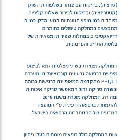
(סדציה), בדיקות עם צנתר בשלפוחית השתן
(קטטריזציה) ובדיקות לבירור שאלות קליניות
מיוחדות כמו מיפוי תנועתיות המעי הדק. כמו כן
מתבצעים במחלקה טיפולים בחומרים
רדיואקטיביים במחלות שפירות וממאירות של
בלוטת התריס והערמונית.
המחלקה מצוידת בשתי מצלמות גמא לביצוע
מיפויים ברפואה גרעינית קונבנציונלית ומערכת
PET/CT מתקדמת המאופיינת ברגישות גבוהה
ובשדה סריקה גדול המאפשר סריקה איכותית
ומהירה. המחלקה מוכרת משנת 2018
להתמחות ברפואה גרעינית ע"י המועצה
המדעית של ההסתדרות הרפואית בישראל.
צוות המחלקה כולל רופאים מומחים בעלי ניסיון