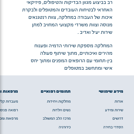
רב בביצוע מגוון הבדיקות והטיפולים, פיזיקאי
האחראי לבטיחות העובדים והמטופלים ולבקרת
איכות של העבודה במחלקה, צוות רנטגנאים
מנוסה וצוות משרדי מקצועי המחויב למתן
שירות יעיל ואדיב .
המחלקה מספקת שירותי הדמיה ופענוח
מהירים ואיכותיים, מתוך שיתוף פעולה
בין-תחומי עם הרופאים המפנים ומתוך יחס
אישי ומתחשב במטופלים
מידע שימושי
תחומים רפואיים
מרפאות ו
אודות
מחלקות ויחידות
מעבדות קלינ
שירות ומידע
נשים ויולדות
רפואה פנימי
דרושים
מרכז הלב המשולב
מרפאות ומכו
הסדרי בחירה
כירורגיה