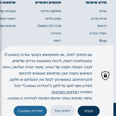
מידע שימושי
תחומים רפואיים
מרפאות ו
אודות
מחלקות ויחידות
מעבדות קלינ
שירות ומידע
נשים ויולדות
רפואה פנימי
דרושים
מרכז הלב המשולב
מרפאות ומכו
הסדרי בחירה
כירורגיה
Blogs
דימות
מערך המוח
עם כניסתך לאתר, אנו משתמשים בקובצי עוגיות (Cookies)
ובטכנולוגיות דומות, לרבות באמצעות צדדים שלישיים,
כל הזכויות שמורות © 2023 | חלק מן התמונות באדיבות יגאל סלבין
לצורך הפעלה תקינה של האתר, שיפור חוויית הגלישה, ניתוח
השימוש והצגת תוכן ופרסומים שעשויים להתאים
להעדפותיכם. באפשרותך לבטל את הפעלתם או חלקם.
עברית
למידע נוסף לחצו על לחצן ה"הגדרות Cookies" והכל
כמפורט ב
מדיניות הפרטיות
.
Created By:
כניסה ושימוש באתר מהווים הסכמה למדיניות ה–cookies.
הבנתי
דחיית הכל
הגדרות Cookies