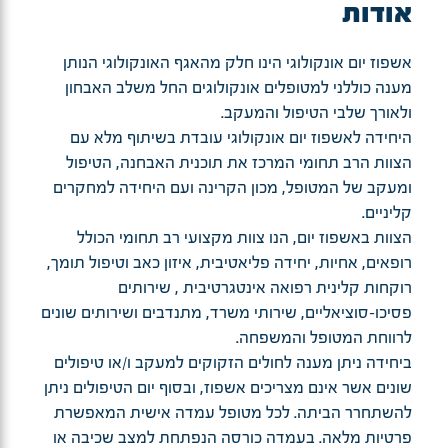
אודות
אשפוז יום אונקולוגי הינו חלק מהאגף האונקולוגי הנותן
מענה כוללני למטופלים אונקולוגים החל משלב האבחון
ולאורך שלבי הטיפול והמעקב.
היחידה לאשפוז יום אונקולוגי עובדת בשיתוף מלא עם
הצוות הרב תחומי המרכז את תוכנית האבחנה, הטיפול
ומעקב של המטופל, מכון הקרינה ועם היחידה למחקרים
קליניים.
הצוות באשפוז יום, הנו צוות מקצועי רב תחומי הכולל
רופאים, אחיות, יחידה פליאטיבית, איזון כאב וטיפול תומך,
רוקחות קלינית רפואה אינטגרטיבית , שירותים
פסיכו-סוציאליים, שירותי משרד, מתנדבים ושירותים שונים
לרווחת המטופל והמשפחה.
ביחידה ניתן מענה לחולים הזקוקים למעקב ו/או טיפולים
שונים אשר אינם מצריכים אשפוז, ובסוף יום הטיפולים ניתן
להשתחרר הביתה. לכל מטופל עמדה אישית המאפשרת
פרטיות מלאה. בעמדה כורסה הנפתחת למצב שכיבה או