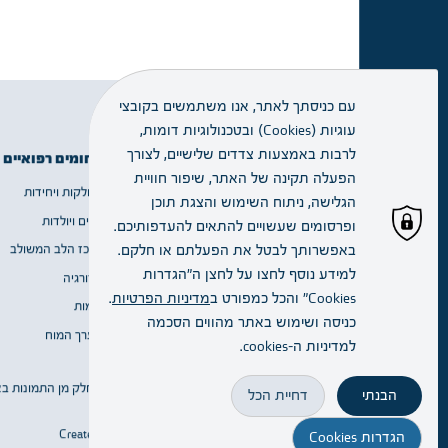
עם כניסתך לאתר, אנו משתמשים בקובצי
עוגיות (Cookies) ובטכנולוגיות דומות,
זימון תור
לרבות באמצעות צדדים שלישיים, לצורך
תחומים רפואיים
מידע שימושי
הפעלה תקינה של האתר, שיפור חוויית
מחלקות ויחידות
אודות
הגלישה, ניתוח השימוש והצגת תוכן
מחלקות
נשים ויולדות
שירות ומידע
ויחידות
ופרסומים שעשויים להתאים להעדפותיכם.
באפשרותך לבטל את הפעלתם או חלקם.
מרכז הלב המשולב
דרושים
למידע נוסף לחצו על לחצן ה"הגדרות
כירורגיה
הסדרי בחירה
הרופא.ה
Cookies" והכל כמפורט ב
מדיניות הפרטיות
.
דימות
Blogs
שלי
כניסה ושימוש באתר מהווים הסכמה
מערך המוח
למדיניות ה–cookies.
הגעה
כל הזכויות שמורות © 2023 | חלק מן התמונות באדיבות יגאל סלבין
והתמצאות
הבנתי
דחיית הכל
Created By:
הגדרות Cookies