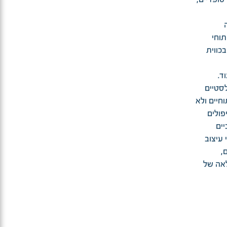
תוחי
כווית
סטיים
חיים ולא
פולים
ים
 עיצוב
,
לאה של