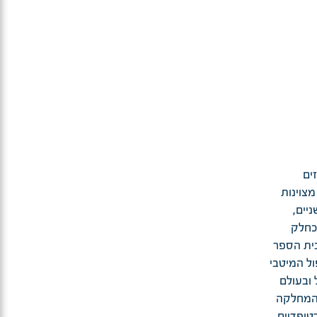
ים
מצוינות
יים,
 כחלק
ית הספר
ל המיטבי
ובעולם
 המחלקה
טופדיים,