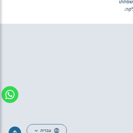
משפחתו
קה:
עברית