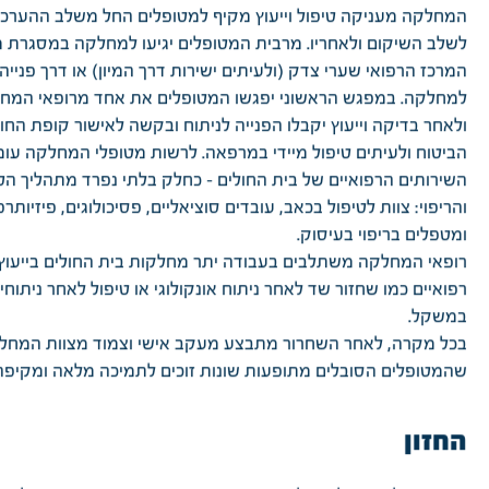
המחלקה מעניקה טיפול וייעוץ מקיף למטופלים החל משלב ההערכה
לשלב השיקום ולאחריו. מרבית המטופלים יגיעו למחלקה במסגרת 
המרכז הרפואי שערי צדק (ולעיתים ישירות דרך המיון) או דרך פנייה
למחלקה. במפגש הראשוני יפגשו המטופלים את אחד מרופאי המח
ולאחר בדיקה וייעוץ יקבלו הפנייה לניתוח ובקשה לאישור קופת החול
הביטוח ולעיתים טיפול מיידי במרפאה. לרשות מטופלי המחלקה עומ
השירותים הרפואיים של בית החולים - כחלק בלתי נפרד מתהליך הט
והריפוי: צוות לטיפול בכאב, עובדים סוציאליים, פסיכולוגים, פיזיותר
ומטפלים בריפוי בעיסוק.
רופאי המחלקה משתלבים בעבודה יתר מחלקות בית החולים בייעוץ 
רפואיים כמו שחזור שד לאחר ניתוח אונקולוגי או טיפול לאחר ניתוחי
במשקל.
בכל מקרה, לאחר השחרור מתבצע מעקב אישי וצמוד מצוות המחל
שהמטופלים הסובלים מתופעות שונות זוכים לתמיכה מלאה ומקיפה
החזון