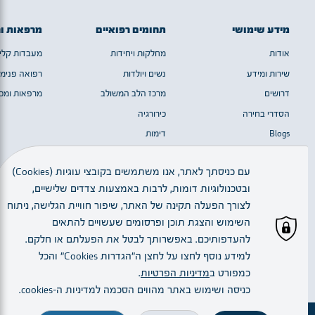
מידע שימושי
תחומים רפואיים
מרפאות ו
אודות
מחלקות ויחידות
מעבדות קלינ
שירות ומידע
נשים ויולדות
רפואה פנימי
דרושים
מרכז הלב המשולב
מרפאות ומכו
הסדרי בחירה
כירורגיה
Blogs
דימות
מערך המוח
עם כניסתך לאתר, אנו משתמשים בקובצי עוגיות (Cookies)
ובטכנולוגיות דומות, לרבות באמצעות צדדים שלישיים,
כל הזכויות שמורות © 2023 | חלק מן התמונות באדיבות יגאל סלבין
לצורך הפעלה תקינה של האתר, שיפור חוויית הגלישה, ניתוח
השימוש והצגת תוכן ופרסומים שעשויים להתאים
להעדפותיכם. באפשרותך לבטל את הפעלתם או חלקם.
עברית
למידע נוסף לחצו על לחצן ה"הגדרות Cookies" והכל
כמפורט ב
מדיניות הפרטיות
.
Created By:
כניסה ושימוש באתר מהווים הסכמה למדיניות ה–cookies.