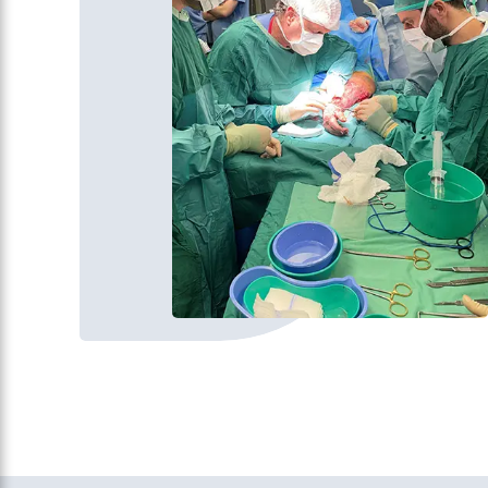
כולל אלו המצריכות אשפוז מחלימות ללא טיפול
ניתוחי. במחלקה יש צוות סיעודי ורפואי המיומן
מאוד בטיפול בנפגעי כוויות, עם מנעד רחב של
טיפולים מקומיים בכוויות, וצוות המחלקה מסייע
ומדריך כיצד לשמור על הכוויה נקייה ולא
מזוהמת ומנחה את המטופלים כיצד ניתן
להקטין את הפגיעה האסתטית והתפקודית
עקב הצלקות.
בין היתר מוצעות חבישות שונות כמו חבישות
לחץ וחבישות סיליקון לשיפור מראה הצלקת,
טיפולים פיזיותרפיים ותמיכה תפקודית ונפשית
בכל הקשור לפגיעה בדימוי גוף.