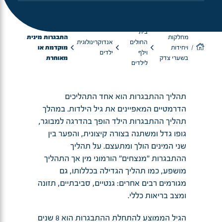
בית
מחלקות
התבגרות מינית
החולים
אנדוקרינולוגית
ויחידות
מוקדמת או
וילף
ילדים
בשערי צדק
מאוחרת
לילדים
תהליך ההתבגרות הוא אחד התהליכים
הדרמטיים המאפיינים את גיל הילדות. במהלך
תהליך ההתבגרות הילד הופך בהדרגה למבוגר,
גופו גדל ומשתנה בצורה קיצונית, והפער בין
שני המינים הולך ומתעצם. על תהליך
ההתבגרות "מנצחים" הורמוני מין אך התהליך
מושפע, כמו תהליך הגדילה בכללותו, גם
מגורמים רבים אחרים: גנטיים, סביבתיים, תזונה
ומצב בריאות כללי.
הגיל הממוצע להתחלת ההתבגרות הוא 8 שנים