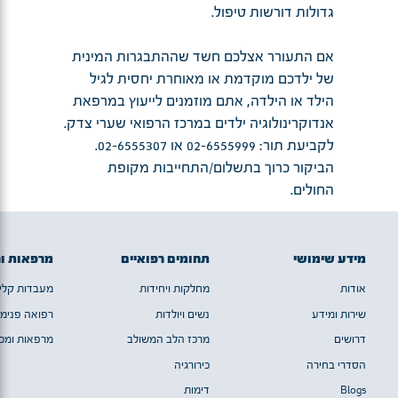
גדולות דורשות טיפול.
אם התעורר אצלכם חשד שההתבגרות המינית
של ילדכם מוקדמת או מאוחרת יחסית לגיל
הילד או הילדה, אתם מוזמנים לייעוץ במרפאת
אנדוקרינולוגיה ילדים במרכז הרפואי שערי צדק.
לקביעת תור: 02-6555999 או 02-6555307.
הביקור כרוך בתשלום/התחייבות מקופת
החולים.
מידע שימושי
תחומים רפואיים
מרפאות ו
אודות
מחלקות ויחידות
מעבדות קלינ
שירות ומידע
נשים ויולדות
רפואה פנימי
דרושים
מרכז הלב המשולב
מרפאות ומכו
הסדרי בחירה
כירורגיה
Blogs
דימות