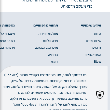
מתבצעת מידי יום למשך כשלושה חודשים תוך
כדי מעקב מרפאתי.
מידע שימושי
תחומים רפואיים
מרפאות ו
אודות
מחלקות ויחידות
מעבדות קלינ
שירות ומידע
נשים ויולדות
רפואה פנימי
דרושים
מרכז הלב המשולב
מרפאות ומכו
הסדרי בחירה
כירורגיה
Blogs
דימות
מערך המוח
עם כניסתך לאתר, אנו משתמשים בקובצי עוגיות (Cookies)
ובטכנולוגיות דומות, לרבות באמצעות צדדים שלישיים,
כל הזכויות שמורות © 2023 | חלק מן התמונות באדיבות יגאל סלבין
לצורך הפעלה תקינה של האתר, שיפור חוויית הגלישה, ניתוח
השימוש והצגת תוכן ופרסומים שעשויים להתאים
להעדפותיכם. באפשרותך לבטל את הפעלתם או חלקם.
עברית
למידע נוסף לחצו על לחצן ה"הגדרות Cookies" והכל