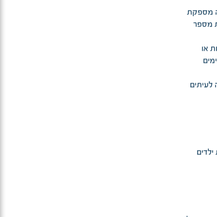
ה מספקת
 מספר
ת או
מים
 לעיתים
ילדים