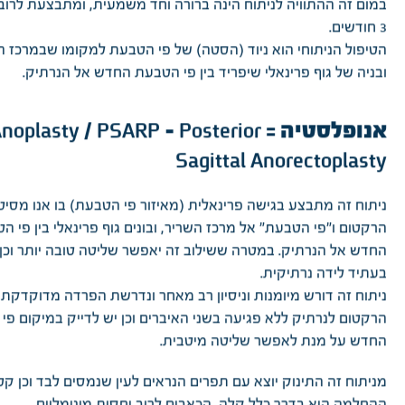
במום זה ההתוויה לניתוח הינה ברורה וחד משמעית, ומתבצעת לרוב 
3 חודשים.
הטיפול הניתוחי הוא ניוד (הסטה) של פי הטבעת למקומו שבמרכז ה
ובניה של גוף פרינאלי שיפריד בין פי הטבעת החדש אל הנרתיק.
אנופלסטיה = noplasty / PSARP – Posterior
Sagittal Anorectoplasty
ניתוח זה מתבצע בגישה פרינאלית (מאיזור פי הטבעת) בו אנו מסיט
הרקטום ו"פי הטבעת" אל מרכז השריר, ובונים גוף פרינאלי בין פי ה
החדש אל הנרתיק. במטרה ששילוב זה יאפשר שליטה טובה יותר וכן
בעתיד לידה נרתיקית.
ניתוח זה דורש מיומנות וניסיון רב מאחר ונדרשת הפרדה מדוקדקת ב
הרקטום לנרתיק ללא פגיעה בשני האיברים וכן יש לדייק במיקום פי
החדש על מנת לאפשר שליטה מיטבית.
מניתוח זה התינוק יוצא עם תפרים הנראים לעין שנמסים לבד וכן קט