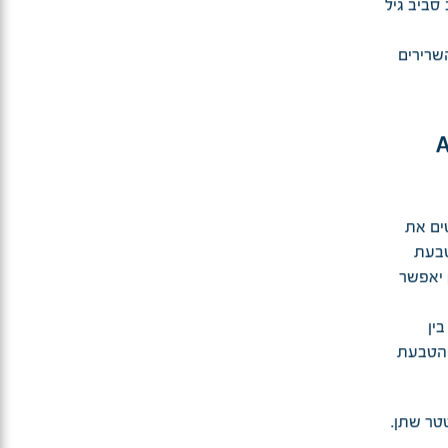
סביב גיל
שרירים
A
ים את
טבעת
 יאפשר
ין
 הטבעת
טר שתן.