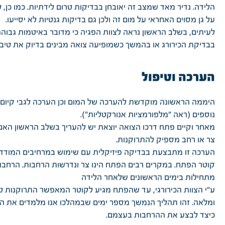
הלידה. נדיר מאד שמצב זה יאובחן בבדיקות טרום לידתיות. כמו כן, לא
על גן מסוים האחראי על מום זה ולכן גם בדיקות גנטיות לא יסייעו.
לעיתים, בשלב הראשון נראה לצוות הפגיה כי מדובר באיטמות גבוהה
בבדיקת הכירורג או בהמשך כשמופיעה צואה מבינים בדיוק את טיב 
הערכה וטיפול
היממה הראשונה מוקדשת להערכה של המום וכן הערכה לגבי קיום 
נוספים (ראה "מלפורמציות אנורקטליות").
מאחר וקיים פתח דרכו הצואה יוצאת יש להעריך בשלב הראשון הא
צר או רחב מספיק להתרוקנות.
הערכה זו מתבצעת בבדיקה פיזיקלית עם שימוש במרחיבים המודד
קוטר הפתח. במקרים רבים הפתח הינו צר ונדרשות הרחבות. הרחבו
מתחילות בימים הראשונים שלאחר הלידה
ע"י הצוות הכירורגי, עד שהפתח מגיע לקוטר המאפשר התרוקנות ט
ומלאה. זהו תהליך הנמשך מספר ימים שבמהלכו אנו מלמדים את הה
כיצד לבצע את ההרחבות בעצמם.