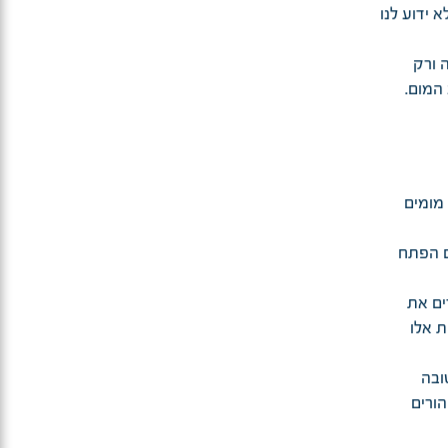
 ידוע לנו
 ורק
המום.
מומים
ם הפתח
ים את
ת אלו
ובה
ורים