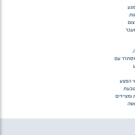
מנע
ח.
צום
מעבר
.
 מסתדר עם
וי הפצע
הטבעת
 ומציידים
ושה