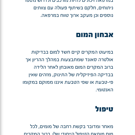
במרפאה ויכולים להיות מורכבים ולדרוש מספר
ניתוחים, חלקם בשיתוף פעולה עם צוותים
נוספים וכן מעקב ארוך טווח במרפאה.
אבחון המום
במיעוט המקרים קיים חשד למום בבדיקות
אולטרה סאונד שמתבצעות במהלך ההריון אך
ברוב המקרים המום מאובחן לאחר הלידה
בבדיקה הפיזיקלית של התינוק, מזהים שאין
פי-טבעת או שפי הטבעת איננו ממוקם במקומו
האנטומי.
טיפול
מאחר ומדובר בקשת רחבה של מומים, לכל
מום מותאם הטיפול הייחודי שלו. ברוב המקרים