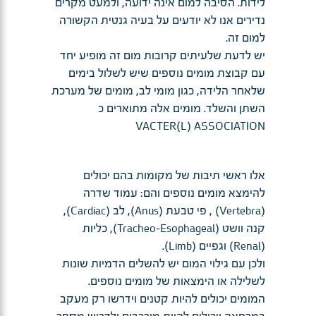
לידות. הסיבה למום אינה ידועה, ולמעט מקרים
נדירים אנו לא יודעים על בעיה גנטית הקשורה
למום זה.
יש לדעת שלעיתים קרובות מום זה מופיע יחד
עם קבוצת מומים נוספים שיש לשלול בימים
שלאחר הלידה, כגון מומי לב, מומים של מערכת
השתן והשלד. מומים אלה מתוארים כ
VACTER(L) ASSOCIATION
אלו ראשי תיבות של מקומות בהם יכולים
להימצא מומים נוספים והם: עמוד שדרה
(Vertebra) , פי טבעת (Anus), לב (Cardiac),
קנה וושט (Tracheo-Esophageal), כליות
(Renal) וגפיים (Limb).
ולכן עם גילוי המום יש להשלים הדמיות שונות
לשלילה או הימצאות של מומים נוספים.
המומים יכולים להיות קטנים וידרשו רק מעקב