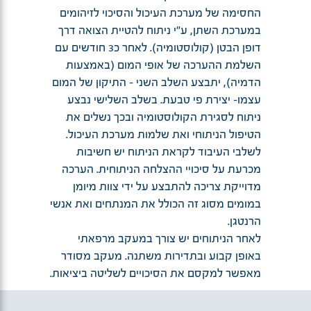
החסימה של מערכת העיכול והסיכוי לזיהומים
במערכת השתן, ע"י ניתוח להטיית הצואה דרך
דופן הבטן (קולוסטומיה). לאחר כ3 חודשים עם
השלמת ההערכה של אופי המום (באמצעות
הדמיה), יתבצע השלב השני - התיקון של המום
עצמו- יצירת פי טבעת. בשלב השלישי נבצע
ניתוח לסגירת הקולוסטומיה ובכך נשלים את
הטיפול הניתוחי ואת שלמות מערכת העיכול.
לשלבי העיבוד לקראת הניתוח יש חשיבות
מכרעת על סיכויי ההצלחה הניתוחית. הערכה
מדוייקת צריכה להתבצע על ידי צוות מיומן
במומים מסוג זה הכולל את המנתחים ואת אנשי
הרנטגן.
לאחר הניתוחים יש צורך במעקב מרפאתי
באופן קבוע ובתדירות משתנה. מעקב מסודר
מאפשר למקסם את הסיכויים לשליטה ביציאות.