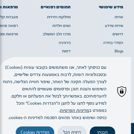
מידע שימושי
תחומים רפואיים
מרפאות ו
אודות
מחלקות ויחידות
מעבדות קלינ
שירות ומידע
נשים ויולדות
רפואה פנימי
דרושים
מרכז הלב המשולב
מרפאות ומכו
הסדרי בחירה
כירורגיה
Blogs
דימות
מערך המוח
עם כניסתך לאתר, אנו משתמשים בקובצי עוגיות (Cookies)
ובטכנולוגיות דומות, לרבות באמצעות צדדים שלישיים,
כל הזכויות שמורות © 2023 | חלק מן התמונות באדיבות יגאל סלבין
לצורך הפעלה תקינה של האתר, שיפור חוויית הגלישה, ניתוח
השימוש והצגת תוכן ופרסומים שעשויים להתאים
להעדפותיכם. באפשרותך לבטל את הפעלתם או חלקם.
עברית
למידע נוסף לחצו על לחצן ה"הגדרות Cookies" והכל
כמפורט ב
מדיניות הפרטיות
.
Created By:
כניסה ושימוש באתר מהווים הסכמה למדיניות ה–cookies.
הבנתי
דחיית הכל
הגדרות Cookies