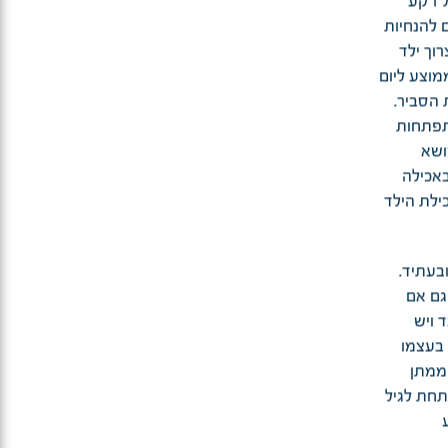
ל רקע
 להנחיות
וך ילד
יצרוך ילד 1300 קלוריות בממוצע ליום
 הסביר.
התפתחות
ושא
אכילה
ילת הילד
בעתיד.
גם אם
 ויש
 בעצמו
 ממתן
למנוע חנק. מתחת לגיל