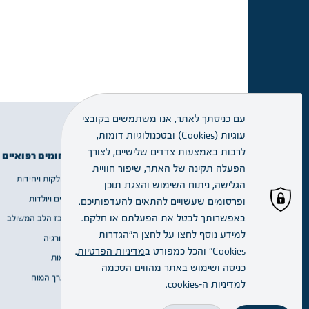
עם כניסתך לאתר, אנו משתמשים בקובצי
עוגיות (Cookies) ובטכנולוגיות דומות,
זימון תור
לרבות באמצעות צדדים שלישיים, לצורך
תחומים רפואיים
מידע שימושי
הפעלה תקינה של האתר, שיפור חוויית
מחלקות ויחידות
אודות
הגלישה, ניתוח השימוש והצגת תוכן
מחלקות
נשים ויולדות
שירות ומידע
ויחידות
ופרסומים שעשויים להתאים להעדפותיכם.
באפשרותך לבטל את הפעלתם או חלקם.
מרכז הלב המשולב
דרושים
למידע נוסף לחצו על לחצן ה"הגדרות
כירורגיה
הסדרי בחירה
הרופא.ה
Cookies" והכל כמפורט ב
מדיניות הפרטיות
.
דימות
Blogs
שלי
כניסה ושימוש באתר מהווים הסכמה
מערך המוח
למדיניות ה–cookies.
הגעה