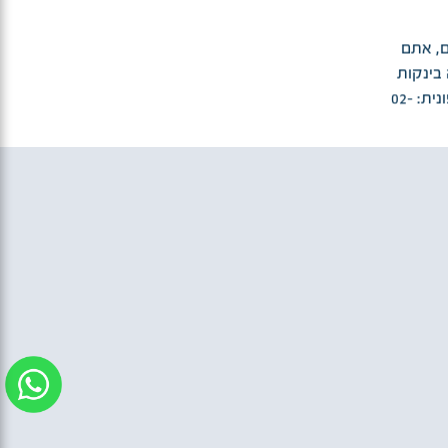
ם, אתם
 בינקות
של ד"ר אסתר מאייר בגסטרו ילדים שערי צדק, מוזמנים לפנות טלפונית: 02-