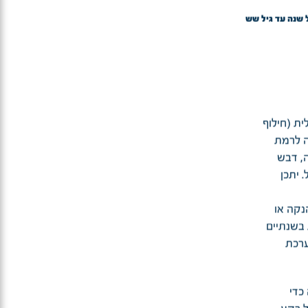
 שנה עד גיל שש
ת (חילוף
ה לרמת
ה, דבש
חלב פרה 3% שומן רגיל. יתכן
נקה או
תינוקות בשנתיים
ערכת
כדי