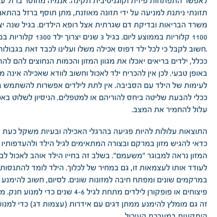
לאפשר התפתחות פיזית וקוגניטיבית תקינה. אנמיה מחוסר ברזל ע
תזונתי ניתנת למניעה על ידי תזונה מאוזנת, מתן תוסף ברזל בהתאם
משרד הבריאות ובדיקת דם שגרתית אצל רופא הילדים. בגיל שנה יצר
1100 קלוריות בממוצע ליום. בגיל 3 שנים 
.חשוב לקבל כי לכל ילד דפוס אכילה משלו ועלינו לכבד זאת בגבולות
ככלל, ילדים בריאים יאכלו את מגוון המזון והכמות הנחוצים להם ל
באופן טבעי. לכן אין להכריח ילד לאכול וחשוב לוודא שאכילה אינה מ
לעימות של הילד עם הסביבה. אין לתת לילדים אפשרות להשתמש ב
ככלי להבעת שליטה ביחס להוריהם או למטפלים. הניסיון לשלוט באכ
עלול להחמיר את המצב.
התוצאות עלולות להיות פגיעה בהרגלי האכילה ובעיות משקל כעת ו
כדאי להגיש מזון במרקם ובצורה המתאימים לגיל הילד ולהעדפותיו 
המזון נראה למבוגר "משעמם". בשלב זה בחייו הילד אוהב לאכול לבד
לעודד אותו לעצמאות זו, גם במחיר של לכלוך. הילד לומד להתנסות
במרקמים שונים ומפתח חיבה למזונות שונים. לסיום, חשוב להימנע
פיצוחים או פופקורן לילדים מתחת לגיל 4-6 שנים כדי 
זה גם מומלץ להימנע ממתן דגים עם אידרות (עצמות דג) כדי למנוע
היתקעות במערכת העיכול.