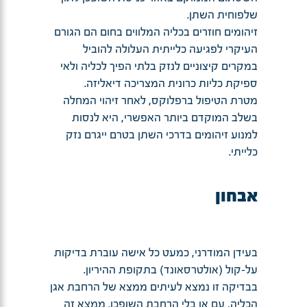
שלפוחית השתן.
זיהומים חוזרים בכליה המלווים בחום הם הגורם
העיקרי לפגיעה כלייתית העלולה להוביל
במקרים קיצוניים לנזק בלתי הפיך לכליה ולאי
ספיקת כליות כרונית המצריכה דיאליזה.
מטרת הטיפול ברפלוקס, לאחר זיהוי המחלה
בשלב המוקדם ביותר האפשרי, היא לנסות
למנוע זיהומים בדרכי השתן בטרם ייגרם נזק
כלייתי.
אבחון
בעידן המודרני, כמעט כל אישה עוברת בדיקות
על-קול (אולטרסאונד) בתקופת ההיריון.
בבדיקה זו נמצא לעיתים ממצא של הרחבת אגן
הכליה, עם או בלי הרחבת השופכן. ממצא זה