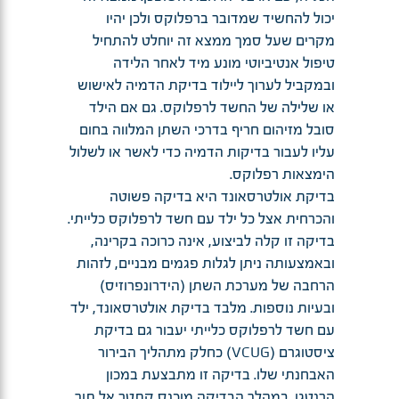
יכול להחשיד שמדובר ברפלוקס ולכן יהיו
מקרים שעל סמך ממצא זה יוחלט להתחיל
טיפול אנטיביוטי מונע מיד לאחר הלידה
ובמקביל לערוך ליילוד בדיקת הדמיה לאישוש
או שלילה של החשד לרפלוקס. גם אם הילד
סובל מזיהום חריף בדרכי השתן המלווה בחום
עליו לעבור בדיקות הדמיה כדי לאשר או לשלול
הימצאות רפלוקס.
בדיקת אולטרסאונד היא בדיקה פשוטה
והכרחית אצל כל ילד עם חשד לרפלוקס כלייתי.
בדיקה זו קלה לביצוע, אינה כרוכה בקרינה,
ובאמצעותה ניתן לגלות פגמים מבניים, לזהות
הרחבה של מערכת השתן (הידרונפרוזיס)
ובעיות נוספות. מלבד בדיקת אולטרסאונד, ילד
עם חשד לרפלוקס כלייתי יעבור גם בדיקת
ציסטוגרם (VCUG) כחלק מתהליך הבירור
האבחנתי שלו. בדיקה זו מתבצעת במכון
הרנטגן. במהלך הבדיקה מוכנס קתטר אל תוך