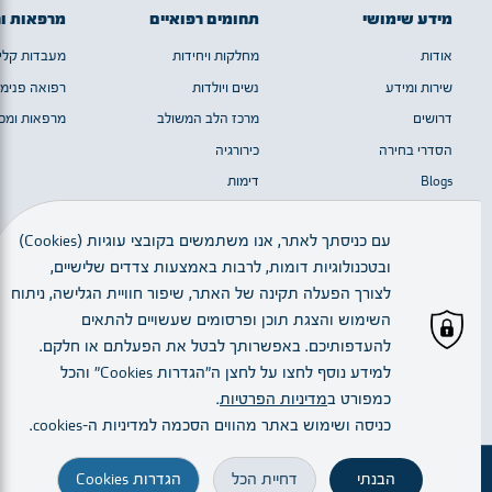
מידע שימושי
תחומים רפואיים
מרפאות ו
אודות
מחלקות ויחידות
מעבדות קלינ
שירות ומידע
נשים ויולדות
רפואה פנימי
דרושים
מרכז הלב המשולב
מרפאות ומכו
הסדרי בחירה
כירורגיה
Blogs
דימות
מערך המוח
עם כניסתך לאתר, אנו משתמשים בקובצי עוגיות (Cookies)
ובטכנולוגיות דומות, לרבות באמצעות צדדים שלישיים,
כל הזכויות שמורות © 2023 | חלק מן התמונות באדיבות יגאל סלבין
לצורך הפעלה תקינה של האתר, שיפור חוויית הגלישה, ניתוח
השימוש והצגת תוכן ופרסומים שעשויים להתאים
להעדפותיכם. באפשרותך לבטל את הפעלתם או חלקם.
עברית
למידע נוסף לחצו על לחצן ה"הגדרות Cookies" והכל
כמפורט ב
מדיניות הפרטיות
.
Created By:
כניסה ושימוש באתר מהווים הסכמה למדיניות ה–cookies.
הבנתי
דחיית הכל
הגדרות Cookies