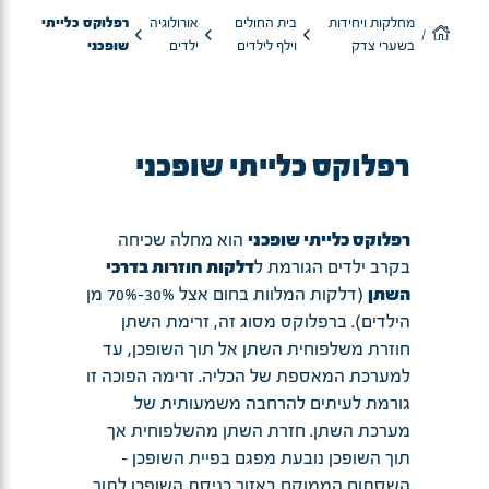
מחלקות ויחידות
בית החולים
אורולוגיה
רפלוקס כלייתי
בשערי צדק
וילף לילדים
ילדים
שופכני
רפלוקס כלייתי שופכני
רפלוקס כלייתי שופכני
הוא מחלה שכיחה
בקרב ילדים הגורמת ל
דלקות חוזרות בדרכי
השתן
(דלקות המלוות בחום אצל 30%-70% מן
הילדים). ברפלוקס מסוג זה, זרימת השתן
חוזרת משלפוחית השתן אל תוך השופכן, עד
למערכת המאספת של הכליה. זרימה הפוכה זו
גורמת לעיתים להרחבה משמעותית של
מערכת השתן. חזרת השתן מהשלפוחית אך
תוך השופכן נובעת מפגם בפיית השופכן -
השסתום הממוקם באזור כניסת השופכן לתוך