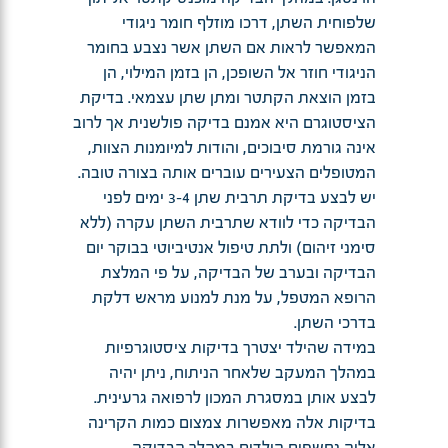
שלפוחית השתן, דרכו מוזלף חומר ניגודי
המאפשר לראות אם השתן אשר נצבע בחומר
הניגודי חוזר אל השופכן, הן בזמן המילוי, הן
בזמן הוצאת הקתטר ומתן שתן עצמאי. בדיקת
הציסטוגרם היא אמנם בדיקה פולשנית אך לרוב
אינה גורמת סיבוכים, והודות למיומנות הצוות,
המטופלים הצעירים עוברים אותה בצורה טובה.
יש לבצע בדיקת תרבית שתן 3-4 ימים לפני
הבדיקה כדי לוודא שתרבית השתן עקרה (ללא
סימני זיהום) ולתת טיפול אנטיביוטי בבוקר יום
הבדיקה ובערב של הבדיקה, על פי המלצת
הרופא המטפל, על מנת למנוע מראש דלקת
בדרכי השתן.
במידה שהילד יצטרך בדיקות ציסטוגרפיות
במהלך המעקב שלאחר הניתוח, ניתן יהיה
לבצע אותן במסגרת המכון לרפואה גרעינית.
בדיקות אלה מאפשרות צמצום כמות הקרינה
אליה נחשפים הילדים במהלך הבדיקה.