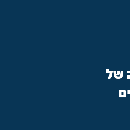
 של
ם