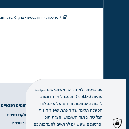
בית החולי
מחלקות ויחידות בשערי צדק
עם כניסתך לאתר, אנו משתמשים בקובצי
עוגיות (Cookies) ובטכנולוגיות דומות,
זימון תור
לרבות באמצעות צדדים שלישיים, לצורך
תחומים רפואיים
מידע שימושי
הפעלה תקינה של האתר, שיפור חוויית
מחלקות ויחידות
אודות
הגלישה, ניתוח השימוש והצגת תוכן
מחלקות
נשים ויולדות
שירות ומידע
ויחידות
ופרסומים שעשויים להתאים להעדפותיכם.