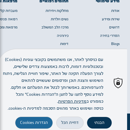
מידע שימושי
תחומים רפואיים
מרפאות ו
אודות
מחלקות ויחידות
מעבדות קלינ
שירות ומידע
נשים ויולדות
רפואה פנימי
דרושים
מרכז הלב המשולב
מרפאות ומכו
הסדרי בחירה
כירורגיה
Blogs
דימות
מערך המוח
עם כניסתך לאתר, אנו משתמשים בקובצי עוגיות (Cookies)
ובטכנולוגיות דומות, לרבות באמצעות צדדים שלישיים,
כל הזכויות שמורות © 2023 | חלק מן התמונות באדיבות יגאל סלבין
לצורך הפעלה תקינה של האתר, שיפור חוויית הגלישה, ניתוח
השימוש והצגת תוכן ופרסומים שעשויים להתאים
להעדפותיכם. באפשרותך לבטל את הפעלתם או חלקם.
עברית
למידע נוסף לחצו על לחצן ה"הגדרות Cookies" והכל
כמפורט ב
מדיניות הפרטיות
.
Created By:
כניסה ושימוש באתר מהווים הסכמה למדיניות ה–cookies.
הבנתי
דחיית הכל
הגדרות Cookies
זימון תור
מחלקות ויחידות
הרופא.ה שלי
הגעה והתמצאות
חיפוש