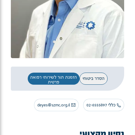
הזמנת תור לשירותי רפואה
הסדר ביטוחי
פרטית
כללי 02-6555897
deyes@szmc.org.il
נסיון מקצועי