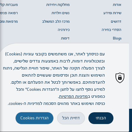
אודות
מחלקות ויחידות
מעבדות קלינ
שירות ומידע
נשים ויולדות
רפואה פנימי
דרושים
מרכז הלב המשולב
מרפאות ומכו
הסדרי בחירה
כירורגיה
Blogs
דימות
מערך המוח
עם כניסתך לאתר, אנו משתמשים בקובצי עוגיות (Cookies)
ובטכנולוגיות דומות, לרבות באמצעות צדדים שלישיים,
כל הזכויות שמורות © 2023 | חלק מן התמונות באדיבות יגאל סלבין
לצורך הפעלה תקינה של האתר, שיפור חוויית הגלישה, ניתוח
השימוש והצגת תוכן ופרסומים שעשויים להתאים
להעדפותיכם. באפשרותך לבטל את הפעלתם או חלקם.
עברית
למידע נוסף לחצו על לחצן ה"הגדרות Cookies" והכל
כמפורט ב
מדיניות הפרטיות
.
Created By:
כניסה ושימוש באתר מהווים הסכמה למדיניות ה–cookies.
הבנתי
דחיית הכל
הגדרות Cookies
זימון תור
מחלקות ויחידות
הרופא.ה שלי
הגעה והתמצאות
חיפוש