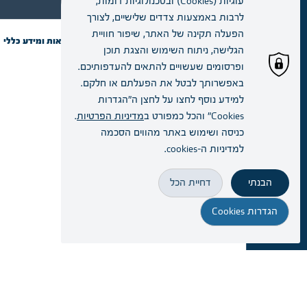
עוגיות (Cookies) ובטכנולוגיות דומות,
זימון תור
לרבות באמצעות צדדים שלישיים, לצורך
הפעלה תקינה של האתר, שיפור חוויית
הגלישה, ניתוח השימוש והצגת תוכן
מחלקות
ויחידות
ופרסומים שעשויים להתאים להעדפותיכם.
התמצאות ומידע כללי
שירות ומידע
באפשרותך לבטל את הפעלתם או חלקם.
למידע נוסף לחצו על לחצן ה"הגדרות
הרופא.ה
Cookies" והכל כמפורט ב
מדיניות הפרטיות
.
שלי
כניסה ושימוש באתר מהווים הסכמה
למדיניות ה–cookies.
הגעה
והתמצאות
הבנתי
דחיית הכל
הגדרות Cookies
נגישות