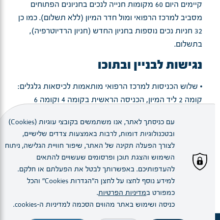
קיימים היום 60 מקומות חנייה לנכים בחניונים הפתוחים
מסביב למרכז הרפואי ומול חדר המיון (ללא תשלום). כמו כן
32 חניות נכים נוספות בחניון החדש (חניון הרדיוטרפיה),
בתשלום.
נגישות לבניין ובתוכו
• שלוש הכניסות למרכז הרפואי מותאמות לכיסאות גלגלים:
קומה 2 ליד המיון, הכניסה הראשית בקומה 4 וקומה 6
בכניסה למיון ילדים.
עם כניסתך לאתר, אנו משתמשים בקובצי עוגיות (Cookies)
• בכניסה למלר"ד (מיון) בקומה 2, קומה 4 סמוך לכניסה
ובטכנולוגיות דומות, לרבות באמצעות צדדים שלישיים,
הראשית, ק. 4 ביציאה מחניון הרדיוטרפיה, וקומה 6 בכניסה
לצורך הפעלה תקינה של האתר, שיפור חוויית הגלישה, ניתוח
למיון ילדים, ישנן עמדות של כיסאות גלגלים לשירות
השימוש והצגת תוכן ופרסומים שעשויים להתאים
המטופלים, לארבע שעות ( תמורת פיקדון בכרטיס
להעדפותיכם. באפשרותך לבטל את הפעלתם או חלקם.
אשראי).
למידע נוסף לחצו על לחצן ה"הגדרות Cookies" והכל
• בתי שימוש נגישים לאנשים עם מוגבלויות נמצאים ברחבי
כמפורט ב
מדיניות הפרטיות
.
כניסה ושימוש באתר מהווים הסכמה למדיניות ה–cookies.
בית החולים לפי הפירוט הבא: