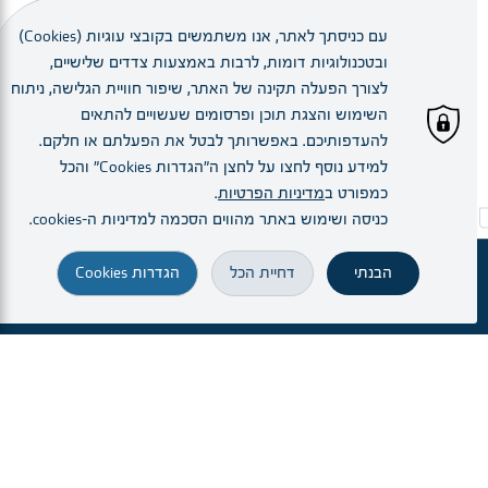
שעות פעילות).
עם כניסתך לאתר, אנו משתמשים בקובצי עוגיות (Cookies)
קראו עוד
ובטכנולוגיות דומות, לרבות באמצעות צדדים שלישיים,
לצורך הפעלה תקינה של האתר, שיפור חוויית הגלישה, ניתוח
השימוש והצגת תוכן ופרסומים שעשויים להתאים
להעדפותיכם. באפשרותך לבטל את הפעלתם או חלקם.
למידע נוסף לחצו על לחצן ה"הגדרות Cookies" והכל
כמפורט ב
מדיניות הפרטיות
.
מידע נוסף
מידע נוס
כניסה ושימוש באתר מהווים הסכמה למדיניות ה–cookies.
הבנתי
דחיית הכל
הגדרות Cookies
זימון תור
מחלקות ויחידות
הרופא.ה שלי
הגעה והתמצאות
חיפוש