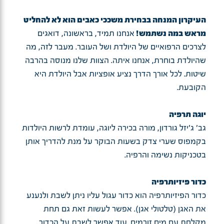
העיקרון המנחה בבחירת משככי כאבים הוא לא להחליט
מראש במה נשתמש!
אנחנו תמיד, בראשונה, דואגים
לצרכים הרפואיים של היולדת ושל העובר. מעבר לזה, מה
שהיולדת בוחרת, אנחנו איתה. הצוות שלנו מנוסה בהרבה
שיטות. לכל אורך הדרך נציע אופציות אבל היולדת היא
הקובעת.
יוגה תרפיה
גב' ג'יזל גורדון, מורה בכירה ליוגה, עומדת לרשות היולדות
בקמפוס שערי צדק בשעות הבוקר על מנת להדריך אותן
בטכניקות נשימה והרפיה.
כדור פיזיותרפיה
כדור הפיזיותרפיה הוא כדור עגול עליו ניתן לשבת ולנענע
את האגן (טלטולי אגן). אפשר לעשות זאת גם תחת
מקלחת עם מים זורמים. עוד אפשר לשבת על הכדור