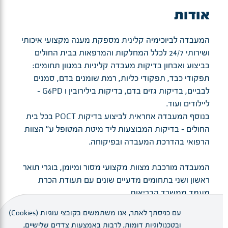
אודות
המעבדה לביוכימיה קלינית מספקת מענה מקצועי איכותי
ושירותי 24/7 לכלל המחלקות והמרפאות בבית החולים
בביצוע ואבחון בדיקות מעבדה קליניות במגוון תחומים:
תפקודי כבד, תפקודי כליות, רמת שומנים בדם, סמנים
לבביים, בדיקות גזים בדם, בדיקות בילירובין ו G6PD -
ליילודים ועוד.
בנוסף המעבדה אחראית לביצוע בדיקות POCT בכל בית
החולים - בדיקות המבוצעות ליד מיטת המטופל ע" הצוות
הרפואי בהדרכת המעבדה ובפיקוחה.
המעבדה מורכבת מצוות מקצועי מסור ומיומן, בוגרי תואר
ראשון ושני בתחומים מדעיים שונים עם תעודת הכרת
מעמד ממשרד הבריאות.
המעבדה עובדת לפי תקני 9001 ISO ועוברת מידי שנה
עם כניסתך לאתר, אנו משתמשים בקובצי עוגיות (Cookies)
הסמכה ע"י המכון לתקנים וכן ביקורות של משרד הבריאות.
ובטכנולוגיות דומות, לרבות באמצעות צדדים שלישיים,