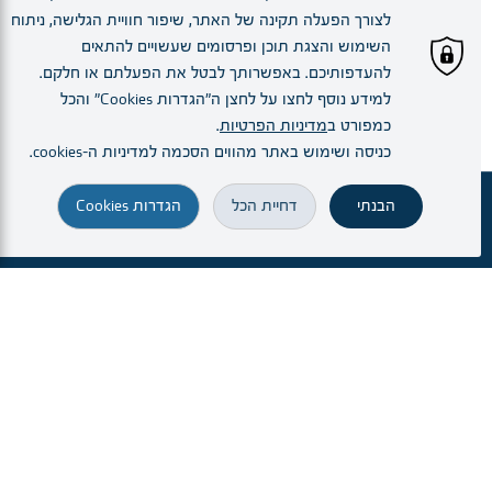
לצורך הפעלה תקינה של האתר, שיפור חוויית הגלישה, ניתוח
השימוש והצגת תוכן ופרסומים שעשויים להתאים
להעדפותיכם. באפשרותך לבטל את הפעלתם או חלקם.
למידע נוסף לחצו על לחצן ה"הגדרות Cookies" והכל
כמפורט ב
מדיניות הפרטיות
.
כניסה ושימוש באתר מהווים הסכמה למדיניות ה–cookies.
הבנתי
דחיית הכל
הגדרות Cookies
צוות
זימון תור
מחלקות ויחידות
הרופא.ה שלי
הגעה והתמצאות
חיפוש