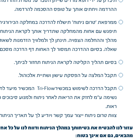
תיבדק על ידי רופא מרדים שייתן הסבר על מטרת ההרדמה 
ההרדמה ויחתים אותך על טופס ההסכמה להרדמה.
ממרפאת ׳טרום ניתוח׳ תישלח להדרכה במחלקה הכירורגית
תיפגש עם אחות מהמחלקה שתדריך אותך לקראת הניתוח: 
מהלך וההחלמה הצפויה. תינתן לך ולמלוויך הזדמנות לשאול
שאלה. בסיום ההדרכה תמסור לך האחות דף הדרכה מסכם.
בסיום תהליך הקליטה לקראת הניתוח תחזור לביתך.
תקבל המלצה על הפסקת עישון ושתיית אלכוהול.
תקבל הדרכה לשימוש במכשירTri-Flow המכשיר מ
נשימה ע"מ לחזק את הריאות לאחר ניתוח ולמנוע סיבוכים 
ראות.
צוות טרום ניתוח ייצור עמך קשר ויודיע לך על תאריך הניתוח.
עזור לנו להבטיח את בטיחותך במהלך הניתוח ודווח לנו על כל אח
מהבאים, גם אם אינך בטוח: