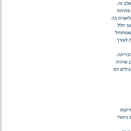
לב זה.
 פתוחה – ע"י פתיחת
זעיר פולשנית בה
ך חלל
 שמתחיל
 לצורך
כריתה.
ן שיהיה
ילים דם
דיקות
ניתוח'