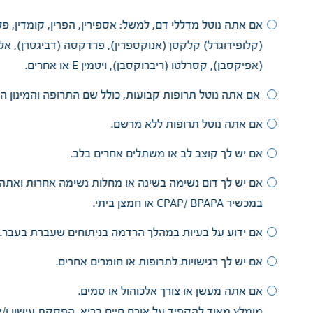
אם אתה נוטל מדללי דם, למשל: אספירין, הפרין, קומדין, פ
(קלופידוגרל) קלקסן (אנוקספרין), פרדקסה (דביגטרן), אלי
(אפיקסבן), קסרלטו (ריברוקסבן), ויטמין E או אחרים.
אם אתה נוטל תרופות קבועות, כולל שם התרופה והמינון היו
אם אתה נוטל תרופות ללא מרשם.
אם יש לך קוצב לב או משתלים אחרים בלב.
אם יש לך דום נשימה בשינה או מחלות נשימה אחרות וא
במכשיר CPAP/ BPAPA או חמצן ביתי.
אם ידוע על בעיות במהלך הרדמה בניתוחים שעברת בעבר.
אם יש לך רגישויות לתרופות או חומרים אחרים.
אם אתה מעשן או צורך אלכוהול או סמים.
מומלץ מאוד להקפיד על אורח חיים בריא, הפסקת עישון ו/א