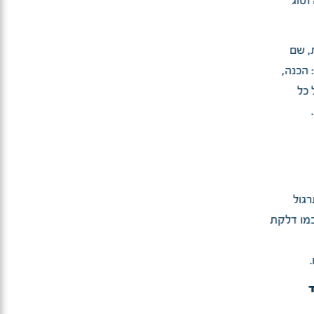
וסוג
, שם
הכנה,
 כל
יעד לתרגול
כמו דלקת
ד