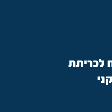
 לכריתת
ני