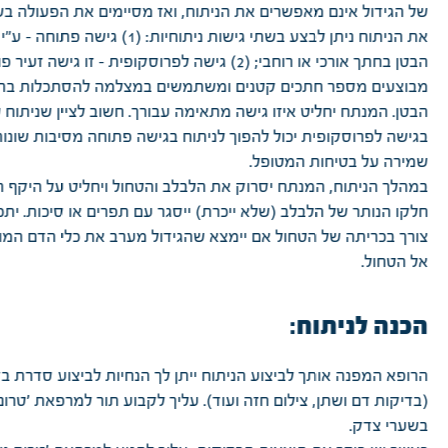
של הגידול אינם מאפשרים את הניתוח, ואז מסיימים את הפעולה בש
את הניתוח ניתן לבצע בשתי גישות ניתוחיות: (1) גישה
הבטן בחתך אורכי או רוחבי; (2) גישה לפרוסקופית – זו גישה 
מבוצעים מספר חתכים קטנים ומשתמשים במצלמה להסתכלות בתו
הבטן. המנתח יחליט איזו גישה מתאימה עבורך. חשוב לציין שניתוח
בגישה לפרוסקופית יכול להפוך לניתוח בגישה פתוחה מסיבות שונות
שמירה על בטיחות המטופל.
במהלך הניתוח, המנתח יסרוק את הלבלב והטחול ויחליט על היקף ה
חלקו הנותר של הלבלב (שלא ייכרת) ייסגר עם תפרים או סיכות. יתכ
צורך בכריתה של הטחול אם יימצא שהגידול מערב את כלי הדם המוב
אל הטחול.
הכנה לניתוח:
הרופא המפנה אותך לביצוע הניתוח ייתן לך הנחיות לביצוע סדרת ב
(בדיקות דם ושתן, צילום חזה ועוד). עליך לקבוע תור למרפאת 'טרום 
בשערי צדק.