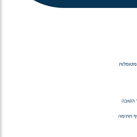
מטופלות
 הטובה
יף חתימה