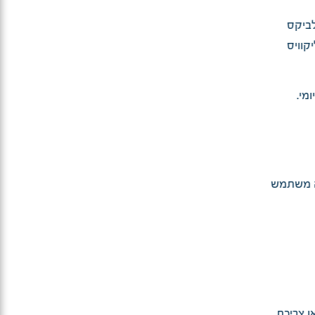
לביקס
קוויס
מי.
תה משתמש
ו צריכת