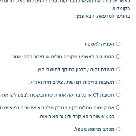
כאשר יש בידך את תוצאות הבדיקות, עליך להגיע למרפאת ׳טרום ני
בקומה 5.
בהגיעך למרפאה, הבא עמך:
הפנייה לאשפוז
התחייבות לאשפוז מקופת חולים או סידור כספי אחר
תעודת זהות / דרכון בתוקף לתושבי חוץ.
תשובות בדיקות דם ושתן, צילום חזה ואק״ג.
תשובת CT או כל בדיקה אחרת שהתבקשת לבצע לקראת הניתוח.
אם קיימות מחלות רקע תתבקש להביא אישורים רפואיים נו
כגון: אישור רופא קרדיולוג ורופא ריאות.
מכתב מרופא מטפל.