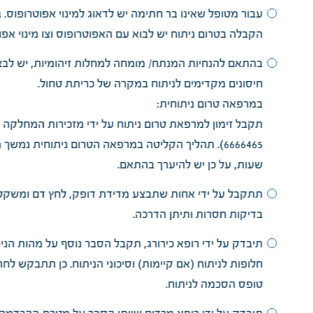
עבור מטופל שאינו בר חתימה יש לדאוג למינוי אפוטרופוס. ב
הקבלה בטרום ניתוח יש לבוא עם האפוטרופוס וצו מינוי אפו
בהתאם להנחיות המנתח/ מומחה למחלות זיהומיות, יש לב
חיסונים מקדימים לניתוח במקרה של כריתת טחול.
במרפאה טרום ניתוחית:
6666465). תהליך הקליטה במרפאה הטרום ניתוחית נמשך
שעות, על כן יש להיערך בהתאם.
תתקבל על ידי אחות שתבצע מדידת דופק, לחץ דם ומשקל
בדיקות חסרות ותיתן הדרכה.
תיבדק על ידי רופא כירורג, תקבל הסבר נוסף על מהות הנית
חלופות לניתוח (אם קיימות) וסיכוני הניתוח. כן תתבקש לח
טופס הסכמה לניתוח.