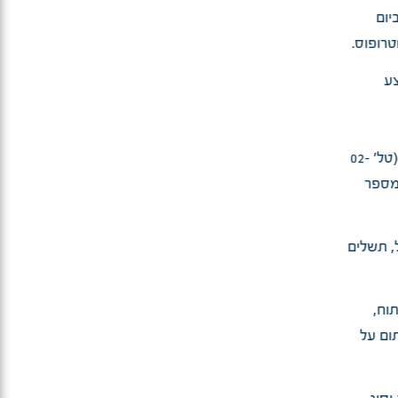
יום
טרופוס.
צע
תקבל זימון למרפאת טרום ניתוח על ידי מזכירות המחלקה (טל׳ 02-
 מספר
, תשלים
וח,
תום על