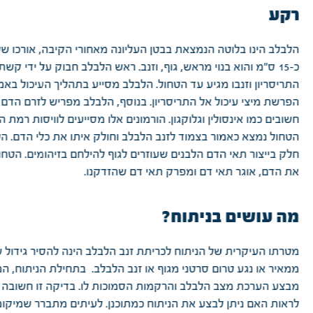
רקע
הלבלב הינו בלוטה הנמצאת בבטן העליונה מאחורי הקיבה, אורכו ש
כ-15 ס"מ והוא בנוי מראש, גוף, וזנב. ראש הלבלב חבוק על ידי קשת
התריסריון וזנבו מגיע עד הטחול. הלבלב מסייע בתהליך העיכול בא
הפרשת מיצי עיכול אל התריסריון. בנוסף, הלבלב מפריש לזרם הדם 
חשובים כמו אינסולין וגלוקגון. הורמונים אלו מסייעים לוויסות רמת ה
הטחול נמצא כאמור בצמוד לזנב הלבלב וחולק איתו את כלי הדם. ה
חלק בייצור תאי הדם הלבנים שעוזרים לגוף להילחם בזיהומים. הטחו
את הדם, אוגר תאי דם ומפרק תאי דם שהזדקנו.
מה עושים בניתוח?
מטרתו העיקרית של הניתוח לכריתת זנב הלבלב הינה להסיר גידול ש
ממאיר או נגע טרום סרטני מגוף או זנב הלבלב. בתחילת הניתוח, ה
מבצע הערכת מצב הלבלב והרקמות הסמוכות לו. בדיקה זו חשובה 
לראות האם ניתן לבצע את הניתוח כמתוכנן. לעיתים מתברר שמיקומו