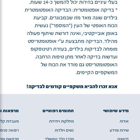
בעלי עיניים בהירות יכול להמשך כ-24 שעות.
* בדיקה אופטומטרית: הבדיקה האופטומטרית
בילדים שונה מאד מזו שבמבוגרים. קביעת
הכוח האופטי של העין ("המספר") נעשית
באופן אובייקטיבי, ואינה דורשת שיתוף פעולה
מהילד. הבדיקה מתבצעת ע"י אופטומטריסט
מומחה לבדיקות בילדים, בעזרת רטינוסקופ
ועדשות בדיקה לאחר מתן טיפות הרחבה.
האופטומטריסט גם מודד את הכוח של
המשקפיים הקיימים.
אנא זכרו להביא משקפיים קודמים לבדיקה!
מידע שימושי
תחומים רפואיים
מרפאות ו
אודות
מחלקות ויחידות
מעבדות קלינ
שירות ומידע
נשים ויולדות
רפואה פנימי
דרושים
מרכז הלב המשולב
מרפאות ומכו