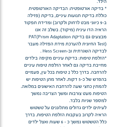
הילד.
* בדיקה אורטופטית: הבדיקה האורטופטית
כוללת בדיקת תנועות עיניים, בדיקת (פזילה
ב-9 כיווני מבט לרחוק ולקרוב) ומדידת תפקוד
הראיה הדו עינית (מיקוד). בשלב זה אנו
מבצעים גם בדיקת PAT(Prism Adaptation
Test) החיונית להערכת מידת הפזילה מעבר
לבדיקה השגרתית וב-Hess Screen .
*הזלפת טיפות: בדיקת עיניים מקיפה בילדים
מחייבת בדיקה גם לאחר הזלפת טיפות עיניים
להרחבה. בדרך כלל 2 טיפות בכל עין, פעמיים
בהפרש של כ-5 דקות. לאחר מתן הטיפות יש
להמתין כחצי שעה להרחבת האישונים במלואה.
הטיפות מעט צורבות ומשך הצריבה נמשך
למספר שניות בלבד.
לעיתים ילדים גדולים מתלוננים על טשטוש
הראיה לקרוב בעקבות הזלפת הטיפות. בדרך
כלל הטשטוש נמשך כ - 6 שעות ואצל ילדים