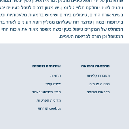
שתאובחן על ידי רופא עיניים מוסמך. גורמי הסיכון לעין יבשה מגווני
ניתנים לשינוי וחלקם תלויי גיל ומין. יש מגוון דרכים לטפל בעיניים יב
בשינוי אורח החיים, טיפולים ביתיים ושימוש בדמעות מלאכותיות וכל
בתרופות ובמגוון פרוצדורות שעליהם ממליץ רופא העיניים לאחר בדי
המוחלט של המקרים טיפול בעין יבשה משפר מאוד את איכות החיי
המטופל וכן תורם לבריאות העיניים.
שירותים נוספים
מרפאות ורפואה
תרומות
מעבדות קליניות
יצירת קשר
רפואה פנימית
תנאי השימוש באתר
מרפאות ומכונים
מדיניות הפרטיות
cookies הגדרות