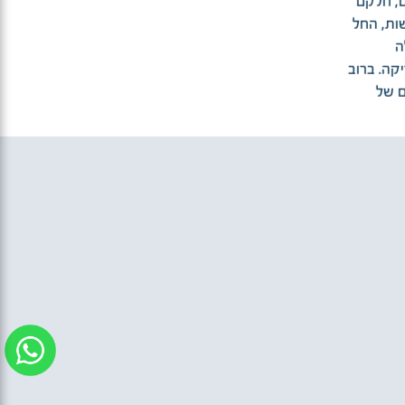
ם, חלקם
שות, החל
ה
קה. ברוב
ם של