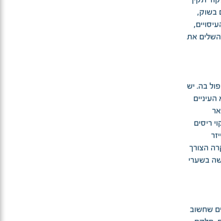
 בשוק,
יסויים,
השלים את
ול בה. יש
העיניים
אר
י ריסים
זר
רה הצורך
שה בשערי
ים שחשוב