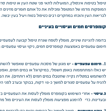
טיפול בטיפות אינסולין, המועילות לתאי פני שטח העין או טיפות סרו
המופקות מדמו של המטופל ומכילות את כל אותם חומרים מזינים ה
לבריאות העין והוכחו במחקרים רבים כטיפול בטוח ויעיל בעין יבשה.
קומפרסים חמים ועיסויים בעיניים
בדומה להגיינת שיניים, מומלץ לטפח שגרת טיפול קבועה לעפעפיים
חימום עפעפיים באמצעות קומפרסים חמים, ניקוי ועיסוי עפעפיים:
1.
יש מגוון של מסכות עפעפיים שאפשר להשתמ
חימום עפעפיים –
יש כאלו המתחממות באופן חשמלי, במיקרוגל או במים חמים, ואפש
להשתמש במטלית נקייה שתטבלו במים חמים (לא רותחים). את המ
להניח על עפעפיים סגורים למשך כ-10 דקות, בבוקר ובערב לפני השינה.
אחרי השימוש בקומפרס מומלץ לעסות את העפעפיים בז
2.עיסוי –
ובעדינות. כדי להימנע מפציעות מומלץ לעסות את העיניים מול מר
3
חשוב לשמור על הריסים נקיים כדי להבטיח תפק
ניקוי עפעפיים -
.