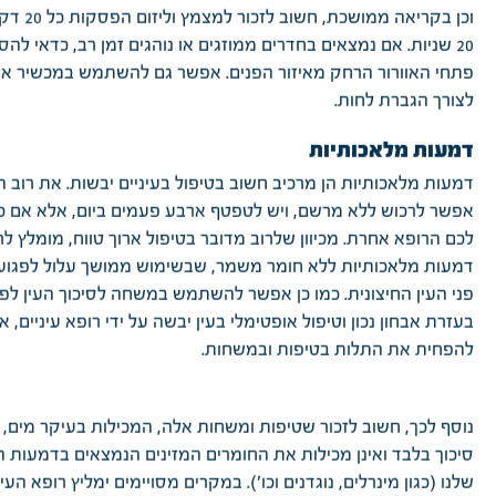
וכן בקריאה ממושכת,
20 שניות. אם נמצאים בחדרים ממוזגים או נוהגים זמן רב, כדאי להס
פתחי האוורור הרחק מאיזור הפנים. אפשר גם להשתמש במכשיר אד
לצורך הגברת לחות.
דמעות מלאכותיות
דמעות מלאכותיות הן מרכיב חשוב בטיפול בעיניים יבשות. את רוב 
אפשר לרכוש ללא מרשם, ויש לטפטף ארבע פעמים ביום, אלא אם כן
לכם הרופא אחרת. מכיוון שלרוב מדובר בטיפול ארוך טווח, מומלץ לר
דמעות מלאכותיות ללא חומר משמר, שבשימוש ממושך עלול לפגו
פני העין החיצונית. כמו כן אפשר להשתמש במשחה לסיכוך העין לפנ
בעזרת אבחון נכון וטיפול אופטימלי בעין יבשה על ידי רופא עיניים, 
להפחית את התלות בטיפות ובמשחות.
נוסף לכך, חשוב לזכור שטיפות ומשחות אלה, המכילות בעיקר מים, ה
סיכוך בלבד ואינן מכילות את החומרים המזינים הנמצאים בדמעות 
שלנו (כגון מינרלים, נוגדנים וכו'). במקרים מסויימים ימליץ רופא העינ