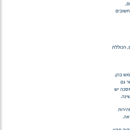
ם,
חשובים
, הכוללת
ש בהן.
ר גם
סכה יש
הירות
אה.
וד תקין