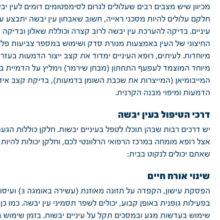
מכיוון שיש מצבים רבים שעלולים לגרום לסימפטומים דומים לעין יב
חלקם עלולים להיות מסכני ראייה, חשוב שאבחון עין יבשה יתבצע על
עיניים. בדיקה להערכת עין יבשה לרוב קצרה וכוללת שאלון ובדיקה
החיצוני של העין באמצעות מנורת סדק ושימוש במספר צביעות פלו
מיוחדות. לעיתים, רופא העיניים ימדוד את קצב ייצור הדמעות בעזרת
מיוחד המוצמד לעפעף התחתון (מבחן שירמר) וימליץ על הדמיית ב
המייבומיאן (המייצרות את שכבת השומן בדמעות), בדיקת קצב אידו
הדמעות ומיפוי מבנה הקרנית.
דרכי הטיפול בעין יבשה
יש דרכים רבות שבהן תוכלו לטפל בעיניים יבשות. חלקן כוללות הגע
אצל רופא מומחה במרכז הרפואי הרלוונטי לכם, וחלקן יכולות להיות 
שאתם יכולים לנקוט בבית:
שינוי אורח חיים
הפסקת עישון, הקפדה על תזונה מאוזנת (עשירה באומג
בפעילות גופנית באופן קבוע, יכולים לשפר תסמיני עין יבשה. כמו כ
שימוש בעדשות מגע ובמסכים תקל על עיניים יבשות. בזמן שימוש 