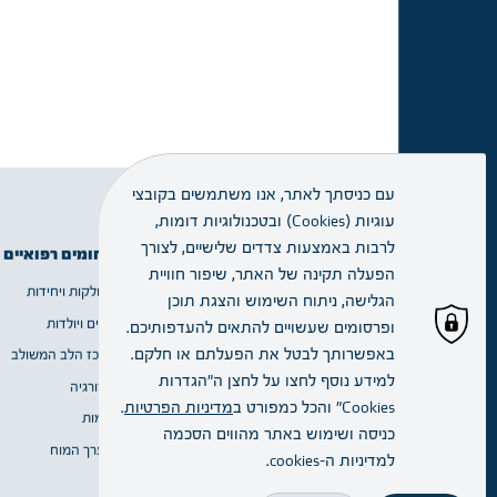
עם כניסתך לאתר, אנו משתמשים בקובצי
עוגיות (Cookies) ובטכנולוגיות דומות,
זימון תור
לרבות באמצעות צדדים שלישיים, לצורך
תחומים רפואיים
מידע שימושי
הפעלה תקינה של האתר, שיפור חוויית
מחלקות ויחידות
אודות
הגלישה, ניתוח השימוש והצגת תוכן
מחלקות
נשים ויולדות
שירות ומידע
ויחידות
ופרסומים שעשויים להתאים להעדפותיכם.
באפשרותך לבטל את הפעלתם או חלקם.
מרכז הלב המשולב
דרושים
למידע נוסף לחצו על לחצן ה"הגדרות
כירורגיה
הסדרי בחירה
הרופא.ה
Cookies" והכל כמפורט ב
מדיניות הפרטיות
.
דימות
Blogs
שלי
כניסה ושימוש באתר מהווים הסכמה
מערך המוח
למדיניות ה–cookies.