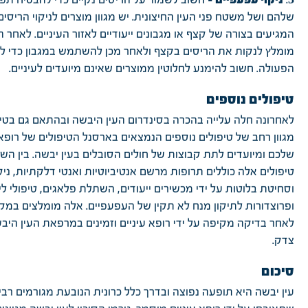
שלהם ושל משטח פני העין החיצונית. יש מגוון מוצרים לניקוי הריסים
המגיעים בצורה של קצף או מגבונים ייעודיים לאזור העיניים. לאחר הע
מומלץ לנקות את הריסים בקצף ולאחר מכן להשתמש במגבון כדי ל
הפעולה. חשוב להימנע לחלוטין ממוצרים שאינם מיועדים לעיניים.
טיפולים נוספים
לאחרונה חלה עלייה בהכרה בסינדרום העין היבשה ובהתאם גם בטיפ
מגוון רחב של טיפולים נוספים הנמצאים בארסנל הטיפולים של רופא 
שלכם ומיועדים לתת קבוצות של חולים הסובלים בעין יבשה. בין הש
טיפולים אלה כוללים תרופות מרשם אנטיביוטיות ואנטי דלקתיות, ניקו
וסחיטת בלוטות על ידי מכשירים ייעודים, השתלת פלאגים, טיפולי ליי
ופרוצדורות לתיקון מנח לא תקין של העפעפיים. אלה מומלצים במק
לאחר בדיקה מקיפה על ידי רופא עיניים וזמינים במרפאת העין היב
צדק.
סיכום
עין יבשה היא תופעה נפוצה ובדרך כלל כרונית הנובעת מגורמים רב