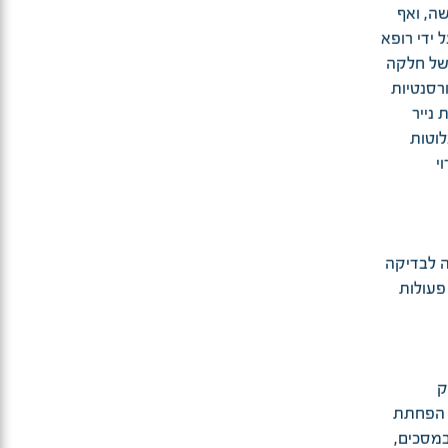
שה, ואף
 ידי רופא
 של חלקה
רסנטיות
 נייר
לוטות
י
ה לבדיקה
פעולות
ה 3) ועיסוק
ן הפחתת
במסכים,