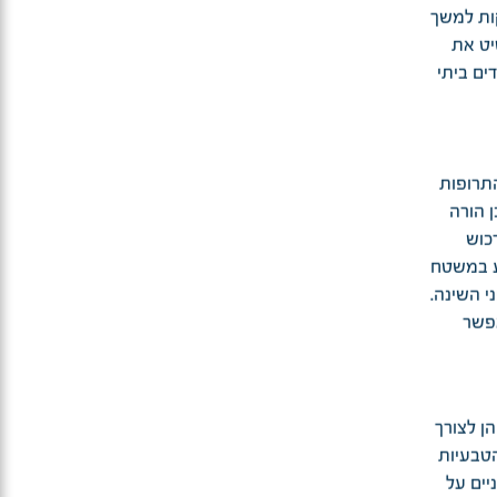
 חשוב לזכור למצמץ וליזום הפסקות כל 20 דקות למשך
יט את
ים ביתי
התרופות
 הורה
כוש
ע במשטח
י השינה.
אפשר
ן לצורך
הטבעיות
יים על