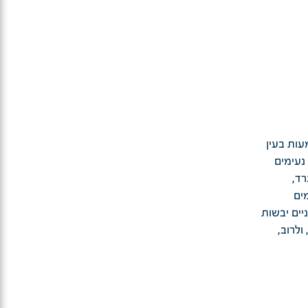
עות בעין
נעימים
רד,
ים
יים יבשות
ולרוב,