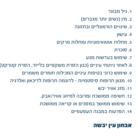
1. גיל מבוגר
2. מין (נשים יותר מגברים)
3. שינויים הורמונליים ובתזונה
4. עישון
5. מחלות אוטואימוניות ומחלות פרקים
6. סוכרת
7. שימוש בעדשות מגע
8. לאחר ניתוחי עיניים (כגון הסרת משקפיים בלייזר, הסרת קטרקט)
9. שימוש כרוני בטיפות עיניים המכילות חומרים משמרים
10. מגוון תרופות סיסטמיות - לדוגמה תרופות לדיכאון ואלרגיה
11. מזג אוויר יבש
12. חשיפה ממושכת ומרובה למיזוג אוויר/אבק.
13. שימוש ממושך במסכים או קריאה ממושכת
14. הפרעות במבנה העפעפיים
אבחון עין יבשה