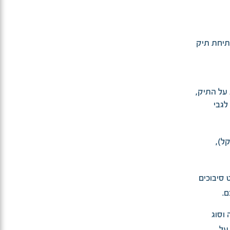
יש לפנות למשרד קבלת חולים (קומה 4) לפתיחת תיק
על התיק,
לגבי
ל),
 סיבוכים
ם.
וסוג