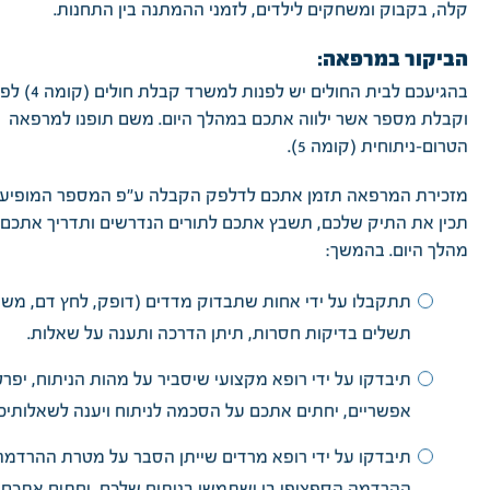
קלה, בקבוק ומשחקים לילדים, לזמני ההמתנה בין התחנות.
הביקור במרפאה:
בהגיעכם לבית החולים 
וקבלת מספר אשר ילווה אתכם במהלך היום. משם תופנו למרפאה
הטרום-ניתוחית (קומה 5).
מזכירת המרפאה תזמן אתכם לדלפק הקבלה ע"פ המספר המופיע 
תכין את התיק שלכם, תשבץ אתכם לתורים הנדרשים ותדריך אתכם 
מהלך היום. בהמשך:
תתקבלו על ידי אחות שתבדוק מדדים (דופק, לחץ דם, משק
תשלים בדיקות חסרות, תיתן הדרכה ותענה על שאלות.
תיבדקו על ידי רופא מקצועי שיסביר על מהות הניתוח, יפרט
אפשריים, יחתים אתכם על הסכמה לניתוח ויענה לשאלותיכ
תיבדקו על ידי רופא מרדים שייתן הסבר על מטרת ההרדמה 