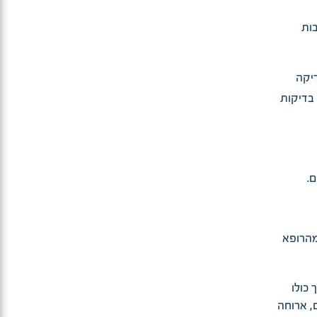
ות
פויים, CT, U.S וכל בדיקה
בדיקות
.
מהרופא
כולו
, ארוחה