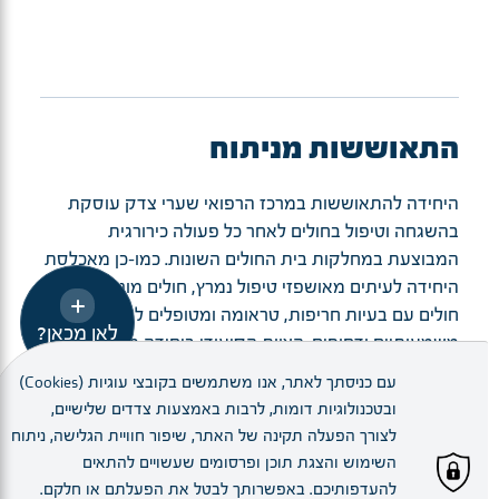
התאוששות מניתוח
היחידה להתאוששות במרכז הרפואי שערי צדק עוסקת
בהשגחה וטיפול בחולים לאחר כל פעולה כירורגית
המבוצעת במחלקות בית החולים השונות. כמו-כן מאכלסת
היחידה לעיתים מאושפזי טיפול נמרץ, חולים מונשמים,
חולים עם בעיות חריפות, טראומה ומטופלים לפני ניתוחים
לאן מכאן?
משמעותיים ודחופים. הצוות הסיעודי ביחידה מורכב
מאחיות ואחים שעברו הכשרה בטיפול נמרץ.
עם כניסתך לאתר, אנו משתמשים בקובצי עוגיות (Cookies)
ובטכנולוגיות דומות, לרבות באמצעות צדדים שלישיים,
לצורך הפעלה תקינה של האתר, שיפור חוויית הגלישה, ניתוח
השימוש והצגת תוכן ופרסומים שעשויים להתאים
להעדפותיכם. באפשרותך לבטל את הפעלתם או חלקם.