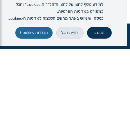
יחידות ומרפאות
למידע נוסף לחצו על לחצן ה"הגדרות Cookies" והכל
כמפורט ב
מדיניות הפרטיות
.
כניסה ושימוש באתר מהווים הסכמה למדיניות ה–cookies.
מרפאה טרום-ניתוחית - הכנה לפני ניתוח
הבנתי
דחיית הכל
הגדרות Cookies
זימון תור
מחלקות ויחידות
הרופא.ה שלי
הגעה והתמצאות
חיפוש
הרדמה בילדים
היחידה להרדמה כירורגית לב-חזה
היחידה להרדמה מיילדותית
מרפאת כאב - טיפול בכאבים עזים