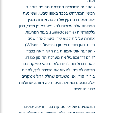
ועוד.
• הפרעה מטבולית הנגרמת מבעיה בעיבוד
הכימי המתרחש בכבד באופן טבעי, ושמונעת
את תפקודו התקין של הכבד. אחדות מבין
הפרעות אלה עלולות להשפיע באופן מיידי, כגון
גלקטוזמיה (Galactosemia), בעוד הפרעות
אחרות עלולות לבוא לידי ביטוי לאחר שנים
רבות, כגון מחלת וילסון (Wilson's Disease).
• הפרעה אוטואימונית בה הגוף רואה בכבד
"גורם זר" ומפעיל את מערכת החיסון כנגדו.
באחוז גדול מהילדים הלוקים באי ספיקת כבד
חריפה לא ניתן למצוא את הסיבה לכך, למרות
בירור יסודי. אנו משערים שחלק גדול ממקרים
אלה נובעים ממחלה נגיפית לא מזוהה שחולפת
לרוב מעצמה.
התסמינים של אי-ספיקת כבד חריפה יכולים
להיות קלים מאד ובלתי ספציפיים בתחילה, ואף