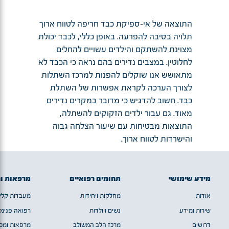
התוצאה של אי-ספיקת כבד חריפה לטווח ארוך
תלויה בסיבה להפרעה. באופן כללי, לכבד יכולת
מצוינת להשתקם והילדים עשויים להחלים
לחלוטין. במצבים נדירים בהם נראה כי הכבד לא
מתאושש אנו שוקלים להפנות למרכז השתלות
לצורך הערכה לקראת אפשרות של השתלת
כבד. חשוב להדגיש כי מדובר במקרים נדירים
מאוד. גם עבור ילדים הזקוקים להשתלה,
התוצאות מבטיחות עם שיעור הצלחה גבוה
והישרדות לטווח ארוך.
מידע שימושי
תחומים רפואיים
מרפאות ו
אודות
מחלקות ויחידות
מעבדות קלינ
שירות ומידע
נשים ויולדות
רפואה פנימי
דרושים
מרכז הלב המשולב
מרפאות ומכו