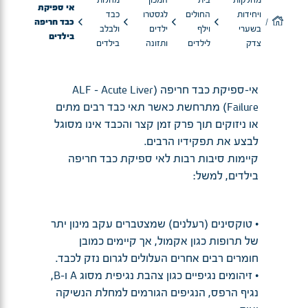
מחלקות
בית
המכון
מחלות
אי ספיקת
ויחידות
החולים
לגסטרו
כבד
כבד חריפה
בשערי
וילף
ילדים
ולבלב
בילדים
צדק
לילדים
ותזונה
בילדים
אי-ספיקת כבד חריפה (ALF - Acute Liver
Failure) מתרחשת כאשר תאי כבד רבים מתים
או ניזוקים תוך פרק זמן קצר והכבד אינו מסוגל
לבצע את תפקידיו הרבים.
קיימות סיבות רבות לאי ספיקת כבד חריפה
בילדים, למשל:
• טוקסינים (רעלנים) שמצטברים עקב מינון יתר
של תרופות כגון אקמול, אך קיימים כמובן
חומרים רבים אחרים העלולים לגרום נזק לכבד.
• זיהומים נגיפיים כגון צהבת נגיפית מסוג A ו-B,
נגיף הרפס, הנגיפים הגורמים למחלת הנשיקה