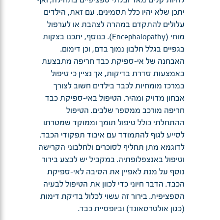
יתכן שלא יהיו כלל תסמינים. עם זאת, הילדים
עלולים להתקדם במהרה לצהבת או לערפול
מוחי (Encephalopathy). בנוסף, יתכנו בצקות
בגפיים בגלל חלבון נמוך בדם, וכן דימום.
האבחנה של אי-ספיקת כבד חריפה מתבצעת
באמצעות סדרת בדיקות, אך נציין כי טיפול
במרכז מומחיות לכבד בילדים חשוב לצורך
אבחון מדויק ומהיר. הטיפול באי-ספיקת כבד
חריפה מורכב ממספר שלבים. הטיפול
ההתחלתי כולל טיפול תומך וממוקד שמטרתו
לסייע לגוף להתמודד עם איבוד תפקודי הכבד.
לדוגמא מתן תחליף לסוכרים ולחלבוני הקרישה
וטיפול באנצפלופתיה. במקביל יש לבצע בירור
נוסף על מנת לאפיין את הסיבה לאי-ספיקת
הכבד. הדבר חיוני כדי לכוון את הטיפול לבעיה
הספציפית. בירור זה עשוי לכלול בדיקת דימות
(כגון אולטרסאונד) וביופסיית כבד.