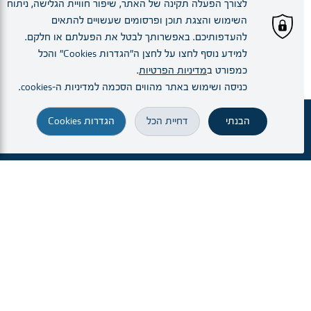
לצורך הפעלה תקינה של האתר, שיפור חוויית הגלישה, ניתוח
השימוש והצגת תוכן ופרסומים שעשויים להתאים
להעדפותיכם. באפשרותך לבטל את הפעלתם או חלקם.
למידע נוסף לחצו על לחצן ה"הגדרות Cookies" והכל
כמפורט ב
מדיניות הפרטיות
.
כניסה ושימוש באתר מהווים הסכמה למדיניות ה–cookies.
בדיקת ברה - (BERA (ABR
הבנתי
דחיית הכל
הגדרות Cookies
זימון תור
מחלקות ויחידות
הרופא.ה שלי
הגעה והתמצאות
חיפוש
בדיקה להערכת תפקוד האוזן הפנימית ועצב השמע.
בבדיקה זו ניתן לברר את סף השמיעה באופן אובייקטיבי
ללא צורך בשיתוף פעולה של הנבדק. בבדיקה מתקבלות
תגובות חשמליות לאורך מסלול השמיעה עד גזע המוח.
קראו עוד