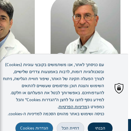
+
עם כניסתך לאתר, אנו משתמשים בקובצי עוגיות (Cookies)
ובטכנולוגיות דומות, לרבות באמצעות צדדים שלישיים,
ד"ר ישראל שטרסמן
ד"ר קובי ברוש-
לצורך הפעלה תקינה של האתר, שיפור חוויית הגלישה, ניתוח
מנהל יחידת רשתית עיניים
רופא בכיר
השימוש והצגת תוכן ופרסומים שעשויים להתאים
להעדפותיכם. באפשרותך לבטל את הפעלתם או חלקם.
למידע נוסף לחצו על לחצן ה"הגדרות Cookies" והכל
כללי : 02-6555897
yb@szmc.org.il
כמפורט ב
מדיניות הפרטיות
.
כניסה ושימוש באתר מהווים הסכמה למדיניות ה–cookies.
כללי : 02-6555897
הבנתי
דחיית הכל
הגדרות Cookies