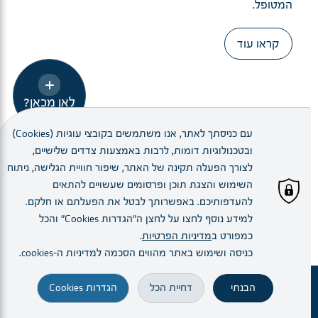
המטופל.
קראו עוד
לאן מכאן?
עם כניסתך לאתר, אנו משתמשים בקובצי עוגיות (Cookies)
ובטכנולוגיות דומות, לרבות באמצעות צדדים שלישיים,
לצורך הפעלה תקינה של האתר, שיפור חוויית הגלישה, ניתוח
השימוש והצגת תוכן ופרסומים שעשויים להתאים
צוות
להעדפותיכם. באפשרותך לבטל את הפעלתם או חלקם.
למידע נוסף לחצו על לחצן ה"הגדרות Cookies" והכל
כמפורט ב
מדיניות הפרטיות
.
כניסה ושימוש באתר מהווים הסכמה למדיניות ה–cookies.
הבנתי
דחיית הכל
הגדרות Cookies
זימון תור
מחלקות ויחידות
הרופא.ה שלי
הגעה והתמצאות
חיפוש