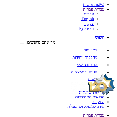
נגישות
נגישות
עברית
עברית
עברית
English
عربيه
Русский
חיפוש
מה אתם מחפשים?
זימון תור
מחלקות ויחידות
הרופא.ה שלי
הגעה והתמצאות
נגישות
אודות
בדיקות וטיפולים
סדנאות התמודדות
מחקרים
מידע למטופל ולמטופלת
עברית
עברית