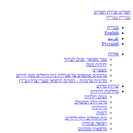
תפריט
סגירת תפריט
עברית
עברית
עברית
English
عربيه
Русский
אודות
עבר מפואר, פנים לעתיד
יחידות מטה
בשערינו
עדכונים שוטפים על פעילות בית החולים בזמן חירום
מדיניות פרטיות – המרכז הרפואי שערי צדק (ע"ר)
שירות ומידע
מחלקות ויחידות
נשים ויולדות
מרכז הלב המשולב
כירורגיה
דימות
בית החולים וילף לילדים
רפואה פנימית
מרפאות ומכונים