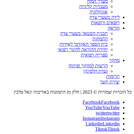
מערך המוח
מעבדות קליניות
אונקולוגיה
לידה בשערי צדק
רופאים ורופאות
הוראה
תכנית הסטאז' בשערי צדק
התמחות
בית הספר האקדמי לאֲחָיוּת
יחידת ההוראה לחינוך רפואי
ספרייה רפואית
מחקר
הרשות למחקר ופיתוח
ועדת הלסינקי
תרומות
יצירת קשר
כל הזכויות שמורות © 2023 | חלק מן התמונות באדיבות יגאל סלבין
Facebook
Facebook
YouTube
YouTube
twitter
twitter
Instagram
Instagram
Linkedin
Linkedin
Tiktok
Tiktok